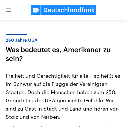
Close
menu
250 Jahre USA
Themen
Was bedeutet es, Amerikaner zu
sein?
Freiheit und Gerechtigkeit für alle – so heißt es
im Schwur auf die Flagge der Vereinigten
Staaten. Doch die Menschen haben zum 250.
Landtagswahl Sachsen-Anhalt
USA
Geburtstag der USA gemischte Gefühle. Wir
2026
Aktuelle Beiträge, Analys
sind zu Gast in Stadt und Land und hören von
Alle Informationen
Hintergründe
Sachsen-Anhalt wählt am 6.
Wirtschaftlich und militäri
Stolz und von Narben.
September 2026 einen neuen
gehören die Vereinigten S
Landtag. Seit 2021 wird das
den mächtigsten Ländern 
Bundesland von einer Koalition aus
mit großem Einfluss auf d