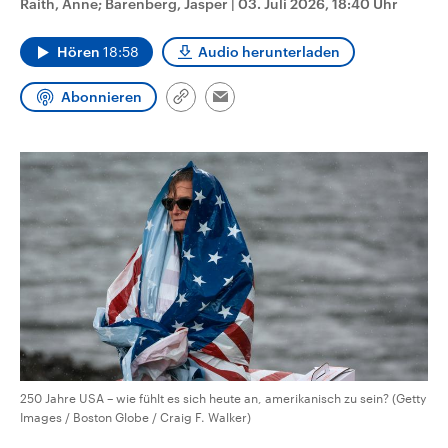
Raith, Anne; Barenberg, Jasper
|
03. Juli 2026, 18:40 Uhr
CDU, SPD und FDP regiert.-
aktuelle Weltgeschehen.
Umfragen, Prognosen,
Wahlprogramme, aktuelle Berichte
Hören
18:58
Audio herunterladen
Sendungen
Programm
Podcasts
und Hintergründe zu den Parteien
und Kandidaten der anstehenden
Wahl.
Abonnieren
Link
Email
Audio-Archiv
kopieren/teilen
250 Jahre USA – wie fühlt es sich heute an, amerikanisch zu sein? (Getty
Images / Boston Globe / Craig F. Walker)