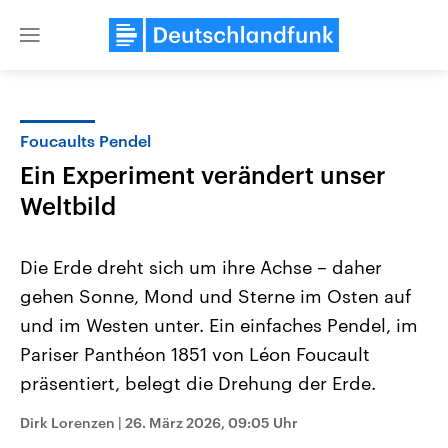
Close
menu
Foucaults Pendel
Themen
Ein Experiment verändert unser
Weltbild
Die Erde dreht sich um ihre Achse – daher
gehen Sonne, Mond und Sterne im Osten auf
und im Westen unter. Ein einfaches Pendel, im
Landtagswahl Sachsen-Anhalt
USA
Pariser Panthéon 1851 von Léon Foucault
2026
Aktuelle Beiträge, Analys
präsentiert, belegt die Drehung der Erde.
Alle Informationen
Hintergründe
Sachsen-Anhalt wählt am 6.
Wirtschaftlich und militäri
September 2026 einen neuen
gehören die Vereinigten S
Dirk Lorenzen
|
26. März 2026, 09:05 Uhr
Landtag. Seit 2021 wird das
den mächtigsten Ländern 
Bundesland von einer Koalition aus
mit großem Einfluss auf d