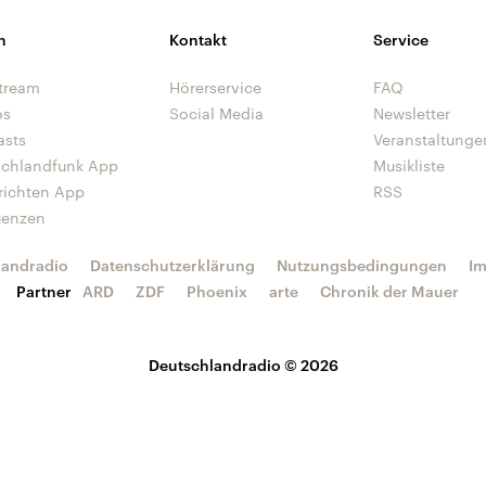
n
Kontakt
Service
tream
Hörerservice
FAQ
os
Social Media
Newsletter
asts
Veranstaltunge
schlandfunk App
Musikliste
richten App
RSS
uenzen
landradio
Datenschutzerklärung
Nutzungsbedingungen
I
Partner
ARD
ZDF
Phoenix
arte
Chronik der Mauer
Deutschlandradio © 2026