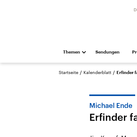
D
Themen
Sendungen
P
Die Nachrichten
Politik
/
/
Startseite
Kalenderblatt
Erfinder 
Hörspiel und Feature
Musik
Michael Ende
Erfinder 
Landtagswahl Sachsen-
USA
Anhalt 2026
Aktuel