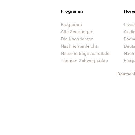
Programm
Höre
Programm
Lives
Alle Sendungen
Audi
Die Nachrichten
Podc
Nachrichtenleicht
Deut
Neue Beiträge auf dlf.de
Nach
Themen-Schwerpunkte
Freq
Deutsch