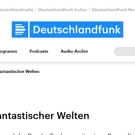
eutschlandradio
Deutschlandfunk Kultur
Deutschlandfunk No
rogramm
Podcasts
Audio-Archiv
Wirtschaft
Wissen
Kultur
Europa
Gesellschaf
fantastischer Welten
fantastischer Welten
Nahostkonflikt
Iran
le Beiträge,
Aktuelle Lage und
Aktuelle Lage und