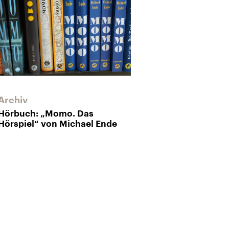
Archiv
Archiv
Hörbuch: „Momo. Das
Straßenkritik
Hörspiel“ von Michael Ende
Michael Ende