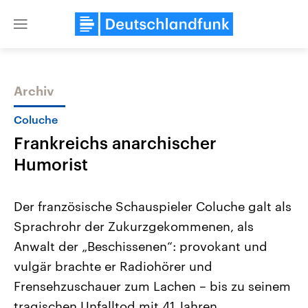
Close
menu
Archiv
Themen
Coluche
Frankreichs anarchischer
Humorist
Der französische Schauspieler Coluche galt als
Sprachrohr der Zukurzgekommenen, als
Landtagswahl Sachsen-Anhalt
USA
Anwalt der „Beschissenen“: provokant und
2026
Aktuelle Beiträge, Analys
Alle Informationen
Hintergründe
vulgär brachte er Radiohörer und
Sachsen-Anhalt wählt am 6.
Wirtschaftlich und militäri
September 2026 einen neuen
gehören die Vereinigten S
Frensehzuschauer zum Lachen – bis zu seinem
Landtag. Seit 2021 wird das
den mächtigsten Ländern 
tragischen Unfalltod mit 41 Jahren.
Bundesland von einer Koalition aus
mit großem Einfluss auf d