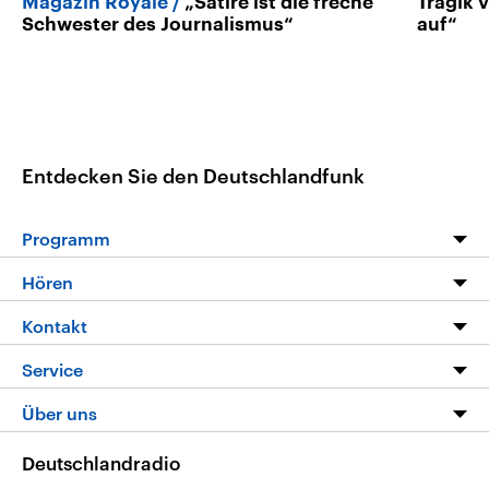
Magazin Royale
„Satire ist die freche
Tragik 
Schwester des Journalismus“
auf“
Entdecken Sie den Deutschlandfunk
Programm
Programm
Hören
Alle Sendungen
Livestream
Kontakt
Die Nachrichten
Audios
Hörerservice
Service
Nachrichtenleicht
Podcasts
Social Media
FAQ
Über uns
Neue Beiträge auf dlf.de
Deutschlandfunk App
Newsletter
Deutschlandradio
Themen-Schwerpunkte
Nachrichten App
Deutschlandradio
Veranstaltungen
Presse