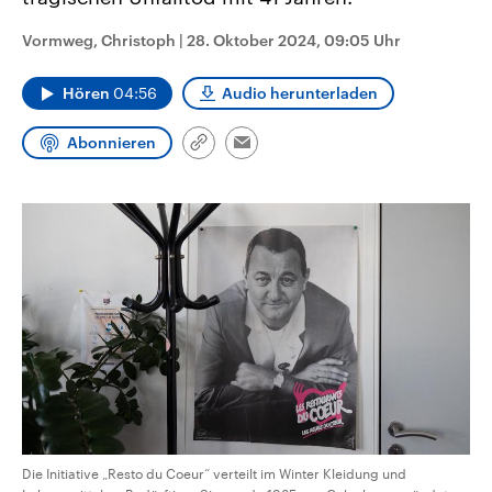
CDU, SPD und FDP regiert.-
aktuelle Weltgeschehen.
Umfragen, Prognosen,
Vormweg, Christoph
|
28. Oktober 2024, 09:05 Uhr
Wahlprogramme, aktuelle Berichte
Sendungen
Programm
Podcasts
und Hintergründe zu den Parteien
und Kandidaten der anstehenden
Hören
04:56
Audio herunterladen
Wahl.
Audio-Archiv
Abonnieren
Link
Email
kopieren/teilen
Die Initiative „Resto du Coeur“ verteilt im Winter Kleidung und