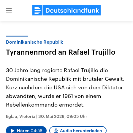
Close
menu
Dominikanische Republik
Themen
Tyrannenmord an Rafael Trujillo
30 Jahre lang regierte Rafael Trujillo die
Dominikanische Republik mit brutaler Gewalt.
Kurz nachdem die USA sich von dem Diktator
abwandten, wurde er 1961 von einem
Rebellenkommando ermordet.
Landtagswahl Sachsen-Anhalt
USA
2026
Aktuelle Beiträge, Analys
Alle Informationen
Hintergründe
Eglau, Victoria
|
30. Mai 2026, 09:05 Uhr
Sachsen-Anhalt wählt am 6.
Wirtschaftlich und militäri
September 2026 einen neuen
gehören die Vereinigten S
Landtag. Seit 2021 wird das
den mächtigsten Ländern 
Hören
04:58
Audio herunterladen
Bundesland von einer Koalition aus
mit großem Einfluss auf d