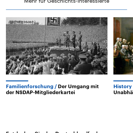
Mehr für Geschichts-Interessierte
Familienforschung
Der Umgang mit
History 
der NSDAP-Mitgliederkartei
Unabhän