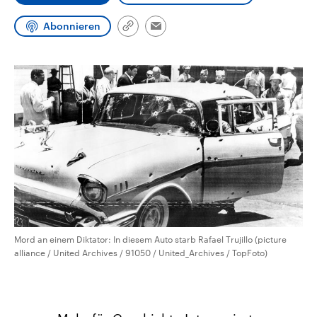
CDU, SPD und FDP regiert.-
aktuelle Weltgeschehen.
Umfragen, Prognosen,
Abonnieren
Wahlprogramme, aktuelle Berichte
Link
Email
Sendungen
Programm
Podcasts
und Hintergründe zu den Parteien
kopieren/teilen
und Kandidaten der anstehenden
Wahl.
Audio-Archiv
Mord an einem Diktator: In diesem Auto starb Rafael Trujillo (picture
alliance / United Archives / 91050 / United_Archives / TopFoto)