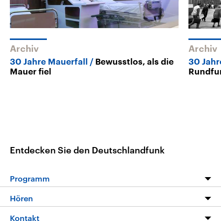
Archiv
Archiv
30 Jahre Mauerfall
Bewusstlos, als die
30 Jahr
Mauer fiel
Rundfu
Entdecken Sie den Deutschlandfunk
Programm
Programm
Hören
Alle Sendungen
Livestream
Kontakt