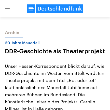
Close
menu
Archiv
Themen
30 Jahre Mauerfall
DDR-Geschichte als Theaterprojekt
Unser Hessen-Korrespondent blickt darauf, wie
DDR-Geschichte im Westen vermittelt wird. Ein
Theaterprojekt mit dem Titel „Rot oder tot“
Landtagswahl Sachsen-Anhalt
USA
läuft anlässlich des Mauerfall-Jubiläums auf
2026
Aktuelle Beiträge, Analys
Alle Informationen
mehreren Bühnen im Bundesland. Die
Hintergründe
Sachsen-Anhalt wählt am 6.
Wirtschaftlich und militäri
künstlerische Leiterin des Projekts, Carolin
September 2026 einen neuen
gehören die Vereinigten S
Landtag. Seit 2021 wird das
den mächtigsten Ländern 
Millner, ist in Halle geboren.
Bundesland von einer Koalition aus
mit großem Einfluss auf d