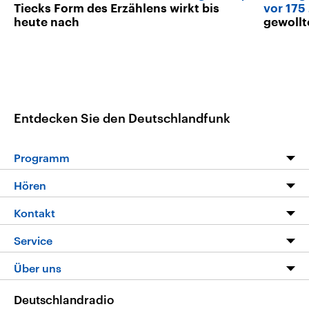
Tiecks Form des Erzählens wirkt bis
vor 175
heute nach
gewollt
Entdecken Sie den Deutschlandfunk
Programm
Programm
Hören
Alle Sendungen
Livestream
Kontakt
Die Nachrichten
Audios
Hörerservice
Service
Nachrichtenleicht
Podcasts
Social Media
FAQ
Über uns
Neue Beiträge auf dlf.de
Deutschlandfunk App
Newsletter
Deutschlandradio
Themen-Schwerpunkte
Nachrichten App
Deutschlandradio
Veranstaltungen