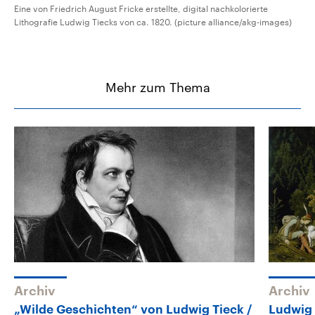
Eine von Friedrich August Fricke erstellte, digital nachkolorierte
Lithografie Ludwig Tiecks von ca. 1820. (picture alliance/akg-images)
Mehr zum Thema
Archiv
Archiv
„Wilde Geschichten“ von Ludwig Tieck
Ludwig 