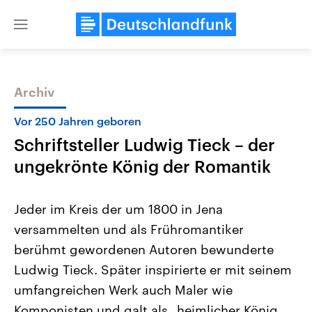
Close
menu
Archiv
Themen
Vor 250 Jahren geboren
Schriftsteller Ludwig Tieck – der
ungekrönte König der Romantik
Jeder im Kreis der um 1800 in Jena
versammelten und als Frühromantiker
Landtagswahl Sachsen-Anhalt
USA
berühmt gewordenen Autoren bewunderte
2026
Aktuelle Beiträge, Analys
Alle Informationen
Hintergründe
Ludwig Tieck. Später inspirierte er mit seinem
Sachsen-Anhalt wählt am 6.
Wirtschaftlich und militäri
September 2026 einen neuen
gehören die Vereinigten S
umfangreichen Werk auch Maler wie
Landtag. Seit 2021 wird das
den mächtigsten Ländern 
Komponisten und galt als „heimlicher König
Bundesland von einer Koalition aus
mit großem Einfluss auf d