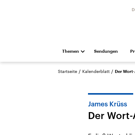
D
Themen
Sendungen
P
Die Nachrichten
Politik
/
/
Startseite
Kalenderblatt
Der Wort-
Hörspiel und Feature
Musik
James Krüss
Der Wort-
USA
Nahos
Aktuelle Beiträge,
Aktue