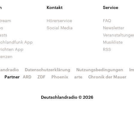
n
Kontakt
Service
tream
Hörerservice
FAQ
os
Social Media
Newsletter
asts
Veranstaltunge
schlandfunk App
Musikliste
richten App
RSS
uenzen
landradio
Datenschutzerklärung
Nutzungsbedingungen
I
Partner
ARD
ZDF
Phoenix
arte
Chronik der Mauer
Deutschlandradio © 2026