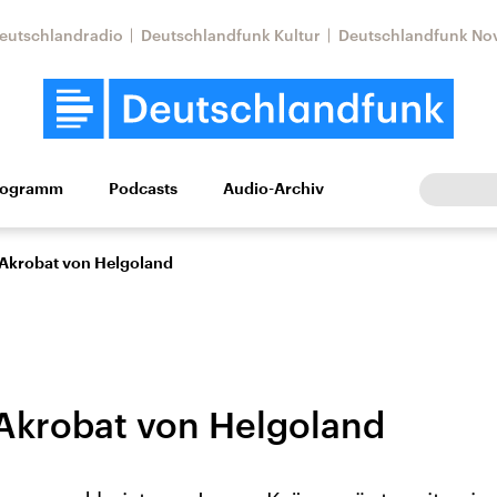
eutschlandradio
Deutschlandfunk Kultur
Deutschlandfunk No
rogramm
Podcasts
Audio-Archiv
Wirtschaft
Wissen
Kultur
Europa
Gesellschaf
Akrobat von Helgoland
Akrobat von Helgoland
tkonflikt
Iran
Faktenchecks
In unseren Faktenc
lle Lage und
Aktuelle Lage und