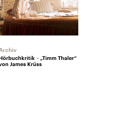
Archiv
Hörbuchkritik – „Timm Thaler“
von James Krüss