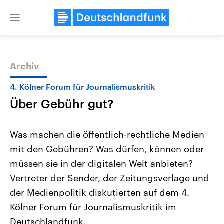
Close
menu
Archiv
Themen
4. Kölner Forum für Journalismuskritik
Über Gebühr gut?
Was machen die öffentlich-rechtliche Medien
mit den Gebühren? Was dürfen, können oder
müssen sie in der digitalen Welt anbieten?
Landtagswahl Sachsen-Anhalt
USA
Vertreter der Sender, der Zeitungsverlage und
2026
Aktuelle Beiträge, Analys
Alle Informationen
der Medienpolitik diskutierten auf dem 4.
Hintergründe
Sachsen-Anhalt wählt am 6.
Wirtschaftlich und militäri
Kölner Forum für Journalismuskritik im
September 2026 einen neuen
gehören die Vereinigten S
Landtag. Seit 2021 wird das
den mächtigsten Ländern 
Deutschlandfunk.
Bundesland von einer Koalition aus
mit großem Einfluss auf d