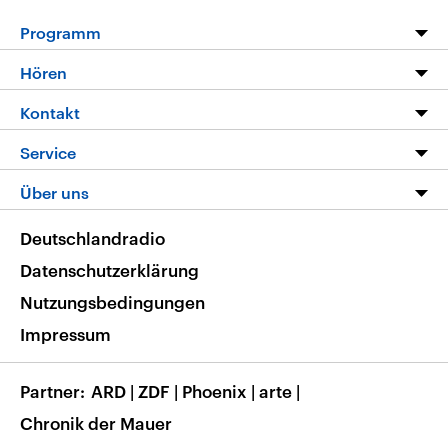
Programm
Programm
Hören
Alle Sendungen
Livestream
Kontakt
Die Nachrichten
Audios
Hörerservice
Service
Nachrichtenleicht
Podcasts
Social Media
FAQ
Über uns
Neue Beiträge auf dlf.de
Deutschlandfunk App
Newsletter
Deutschlandradio
Themen-Schwerpunkte
Nachrichten App
Deutschlandradio
Veranstaltungen
Presse
Frequenzen
Datenschutzerklärung
Musikliste
Ausbildung und Karriere
Nutzungsbedingungen
RSS
Transparenz
Impressum
Korrekturen
Barrierefreiheit
Partner
ARD
|
ZDF
|
Phoenix
|
arte
|
Chronik der Mauer