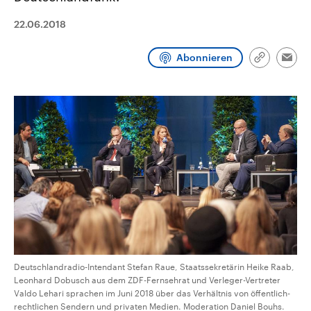
CDU, SPD und FDP regiert.-
aktuelle Weltgeschehen.
Umfragen, Prognosen,
22.06.2018
Wahlprogramme, aktuelle Berichte
Sendungen
Programm
Podcasts
und Hintergründe zu den Parteien
und Kandidaten der anstehenden
Abonnieren
Link
Wahl.
Emai
kopieren/te
Audio-Archiv
Deutschlandradio-Intendant Stefan Raue, Staatssekretärin Heike Raab,
Leonhard Dobusch aus dem ZDF-Fernsehrat und Verleger-Vertreter
Valdo Lehari sprachen im Juni 2018 über das Verhältnis von öffentlich-
rechtlichen Sendern und privaten Medien. Moderation Daniel Bouhs.