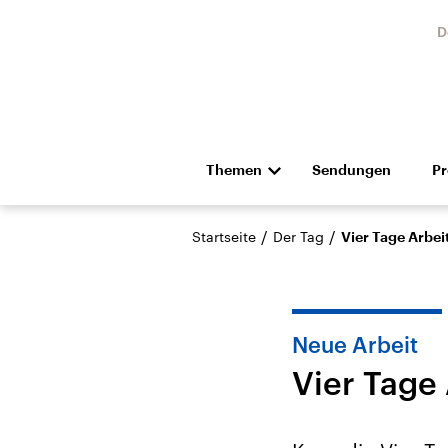
D
Themen
Sendungen
P
Die Nachrichten
Politik
/
/
Startseite
Der Tag
Vier Tage Arbeit
Hörspiel und Feature
Musik
Neue Arbeit
Vier Tage 
Landtagswahl Sachsen-
USA
Anhalt 2026
Aktuel