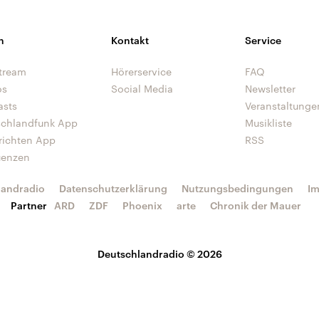
n
Kontakt
Service
tream
Hörerservice
FAQ
os
Social Media
Newsletter
asts
Veranstaltunge
schlandfunk App
Musikliste
richten App
RSS
uenzen
landradio
Datenschutzerklärung
Nutzungsbedingungen
I
Partner
ARD
ZDF
Phoenix
arte
Chronik der Mauer
Deutschlandradio © 2026