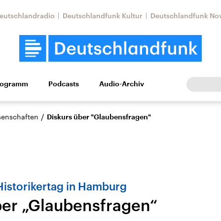
eutschlandradio
Deutschlandfunk Kultur
Deutschlandfunk No
rogramm
Podcasts
Audio-Archiv
Wirtschaft
Wissen
Kultur
Europa
Gesellschaf
/
ssenschaften
Diskurs über "Glaubensfragen"
Historikertag in Hamburg
ber „Glaubensfragen“
Nahostkonflikt
Iran
le Beiträge,
Aktuelle Lage und
Aktuelle Lage und