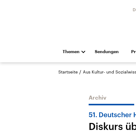
D
Themen
Sendungen
P
Die Nachrichten
Politik
/
Startseite
Aus Kultur- und Sozialwi
Hörspiel und Feature
Musik
Archiv
51. Deutscher 
Diskurs ü
Landtagswahl Sachsen-
USA
Anhalt 2026
Aktuel