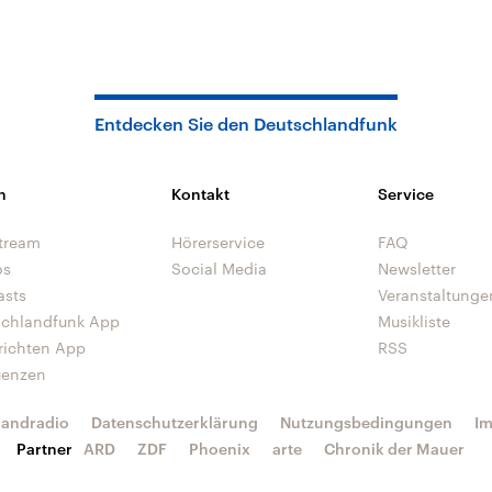
Entdecken Sie den Deutschlandfunk
n
Kontakt
Service
tream
Hörerservice
FAQ
os
Social Media
Newsletter
asts
Veranstaltunge
schlandfunk App
Musikliste
richten App
RSS
uenzen
landradio
Datenschutzerklärung
Nutzungsbedingungen
I
Partner
ARD
ZDF
Phoenix
arte
Chronik der Mauer