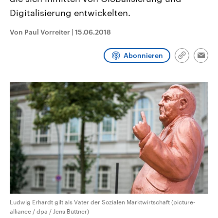
CDU, SPD und FDP regiert.-
aktuelle Weltgeschehen.
Digitalisierung entwickelten.
Umfragen, Prognosen,
Wahlprogramme, aktuelle Berichte
Sendungen
Programm
Podcasts
und Hintergründe zu den Parteien
Von Paul Vorreiter
|
15.06.2018
und Kandidaten der anstehenden
Wahl.
Audio-Archiv
Abonnieren
Link
Emai
kopieren/te
Ludwig Erhardt gilt als Vater der Sozialen Marktwirtschaft (picture-
alliance / dpa / Jens Büttner)