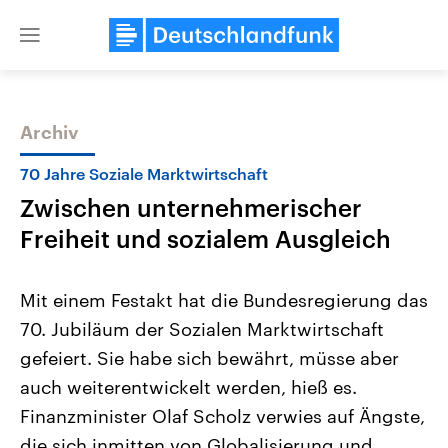
Close
menu
Archiv
Themen
70 Jahre Soziale Marktwirtschaft
Zwischen unternehmerischer
Freiheit und sozialem Ausgleich
Mit einem Festakt hat die Bundesregierung das
70. Jubiläum der Sozialen Marktwirtschaft
Landtagswahl Sachsen-Anhalt
USA
gefeiert. Sie habe sich bewährt, müsse aber
2026
Aktuelle Beiträge, Analys
Alle Informationen
Hintergründe
auch weiterentwickelt werden, hieß es.
Sachsen-Anhalt wählt am 6.
Wirtschaftlich und militäri
September 2026 einen neuen
gehören die Vereinigten S
Finanzminister Olaf Scholz verwies auf Ängste,
Landtag. Seit 2021 wird das
den mächtigsten Ländern 
die sich inmitten von Globalisierung und
Bundesland von einer Koalition aus
mit großem Einfluss auf d