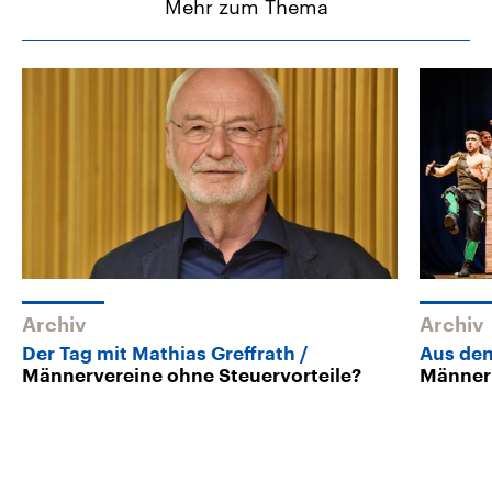
Mehr zum Thema
Archiv
Archiv
Der Tag mit Mathias Greffrath
Aus den
Männervereine ohne Steuervorteile?
Männerb