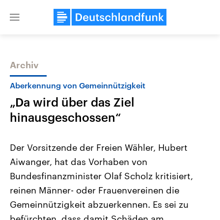
Close
menu
Archiv
Themen
Aberkennung von Gemeinnützigkeit
„Da wird über das Ziel
hinausgeschossen“
Der Vorsitzende der Freien Wähler, Hubert
Aiwanger, hat das Vorhaben von
Landtagswahl Sachsen-Anhalt
USA
Bundesfinanzminister Olaf Scholz kritisiert,
2026
Aktuelle Beiträge, Analys
Alle Informationen
Hintergründe
reinen Männer- oder Frauenvereinen die
Sachsen-Anhalt wählt am 6.
Wirtschaftlich und militäri
September 2026 einen neuen
gehören die Vereinigten S
Gemeinnützigkeit abzuerkennen. Es sei zu
Landtag. Seit 2021 wird das
den mächtigsten Ländern 
befürchten, dass damit Schäden am
Bundesland von einer Koalition aus
mit großem Einfluss auf d