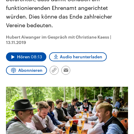
CDU, SPD und FDP regiert.-
aktuelle Weltgeschehen.
funktionierenden Ehrenamt angerichtet
Umfragen, Prognosen,
Wahlprogramme, aktuelle Berichte
würden. Dies könne das Ende zahlreicher
Sendungen
Programm
Podcasts
und Hintergründe zu den Parteien
und Kandidaten der anstehenden
Vereine bedeuten.
Wahl.
Audio-Archiv
Hubert Aiwanger im Gespräch mit Christiane Kaess
|
13.11.2019
Hören
08:13
Audio herunterladen
Abonnieren
Link
Email
kopieren/teilen