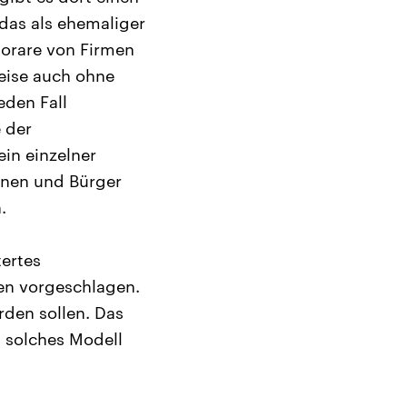
 das als ehemaliger
orare von Firmen
eise auch ohne
eden Fall
 der
ein einzelner
innen und Bürger
.
tertes
en vorgeschlagen.
rden sollen. Das
 solches Modell