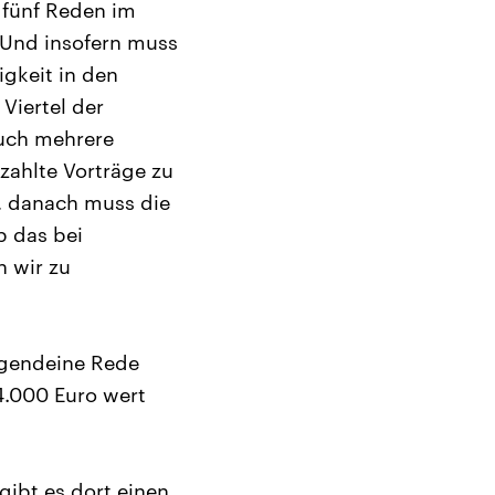
r fünf Reden im
. Und insofern muss
igkeit in den
 Viertel der
uch mehrere
ahlte Vorträge zu
g, danach muss die
b das bei
n wir zu
rgendeine Rede
4.000 Euro wert
gibt es dort einen