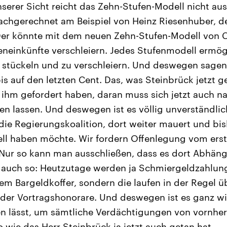
serer Sicht reicht das Zehn-Stufen-Modell nicht au
chgerechnet am Beispiel von Heinz Riesenhuber, de
 Der könnte mit dem neuen Zehn-Stufen-Modell von 
beneinkünfte verschleiern. Jedes Stufenmodell ermö
 stückeln und zu verschleiern. Und deswegen sagen
s auf den letzten Cent. Das, was Steinbrück jetzt g
hm gefordert haben, daran muss sich jetzt auch na
n lassen. Und deswegen ist es völlig unverständli
 die Regierungskoalition, dort weiter mauert und bi
l haben möchte. Wir fordern Offenlegung vom erste
 Nur so kann man ausschließen, dass es dort Abhän
ja auch so: Heutzutage werden ja Schmiergeldzahlun
dem Bargeldkoffer, sondern die laufen in der Regel ü
der Vortragshonorare. Und deswegen ist es ganz w
n lässt, um sämtliche Verdächtigungen von vornher
 wie das Herr Steinbrück ja jetzt auch getan hat.