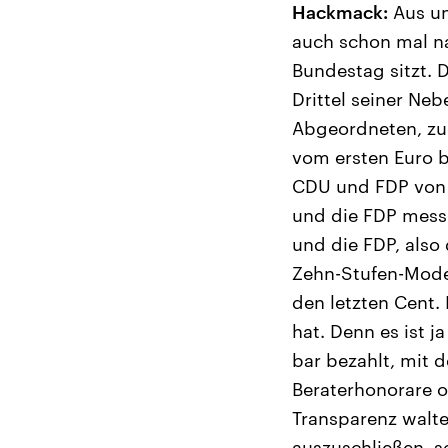
Hackmack:
Aus un
auch schon mal na
Bundestag sitzt.
Drittel seiner Ne
Abgeordneten, zu
vom ersten Euro bi
CDU und FDP von i
und die FDP messe
und die FDP, also
Zehn-Stufen-Model
den letzten Cent.
hat. Denn es ist 
bar bezahlt, mit 
Beraterhonorare o
Transparenz walte
auszuschließen, so