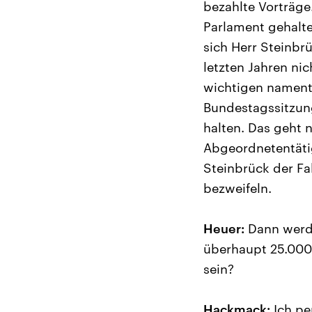
bezahlte Vorträge
Parlament gehalten
sich Herr Steinbr
letzten Jahren nic
wichtigen nament
Bundestagssitzun
halten. Das geht 
Abgeordnetentätig
Steinbrück der Fa
bezweifeln.
Heuer:
Dann werde
überhaupt 25.000 
sein?
Hackmack:
Ich pe