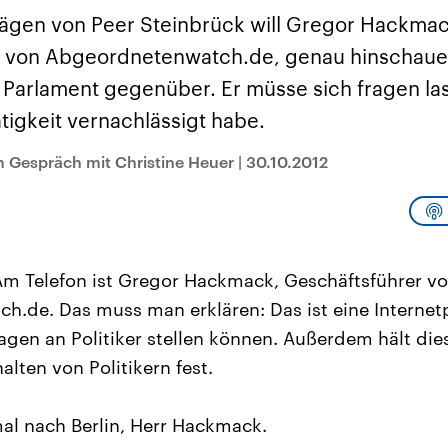
sen und
Hintergründe
Hintergründe
Der Überfall der
Der Iran – seit der
rgründe
rägen von Peer Steinbrück will Gregor Hackmac
haftlich und
palästinensischen
Islamischen Revolu
risch gehören die
Terrororganisation
1979 auch Islamisc
r von Abgeordnetenwatch.de, genau hinschaue
igten Staaten zu
Hamas im Oktober 2023
Republik Iran – ist e
ächtigsten
auf Israel hat in der
von einem
 Parlament gegenüber. Er müsse sich fragen las
n der Erde, mit
Region wieder die
Religionsführer auto
 Einfluss auf das
Gewalt entfacht. Israel
regierter Staat im 
igkeit vernachlässigt habe.
le Weltgeschehen.
möchte die Hamas
Osten. Eine Feindsc
zerstören. Diese wird wie
zu Israel und zu de
 Gespräch mit Christine Heuer
|
30.10.2012
die Hisbollah im Libanon
ist fest in der
vom Iran unterstützt.
Staatsideologie
verankert.
m Telefon ist Gregor Hackmack, Geschäftsführer v
.de. Das muss man erklären: Das ist eine Internetp
ragen an Politiker stellen können. Außerdem hält di
ten von Politikern fest.
mal nach Berlin, Herr Hackmack.