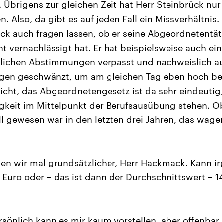
. Übrigens zur gleichen Zeit hat Herr Steinbrück nu
. Also, da gibt es auf jeden Fall ein Missverhältnis
ück auch fragen lassen, ob er seine Abgeordnetentät
ht vernachlässigt hat. Er hat beispielsweise auch ein
lichen Abstimmungen verpasst und nachweislich a
gen geschwänzt, um am gleichen Tag eben hoch bez
nicht, das Abgeordnetengesetz ist da sehr eindeuti
keit im Mittelpunkt der Berufsausübung stehen. O
ll gewesen war in den letzten drei Jahren, das wage
n wir mal grundsätzlicher, Herr Hackmack. Kann i
Euro oder – das ist dann der Durchschnittswert – 1
rsönlich kann es mir kaum vorstellen, aber offenbar 