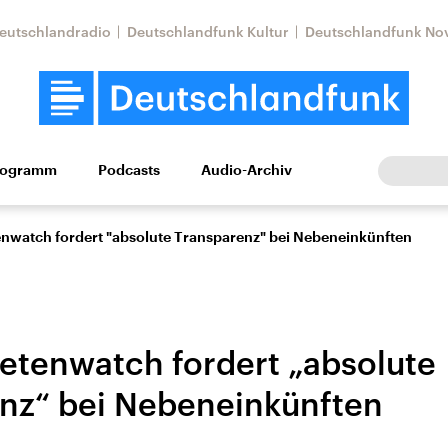
eutschlandradio
Deutschlandfunk Kultur
Deutschlandfunk No
rogramm
Podcasts
Audio-Archiv
Wirtschaft
Wissen
Kultur
Europa
Gesellschaf
watch fordert "absolute Transparenz" bei Nebeneinkünften
tenwatch fordert „absolute
nz“ bei Nebeneinkünften
Nahostkonflikt
Iran
le Beiträge,
Aktuelle Lage und
Aktuelle Lage und