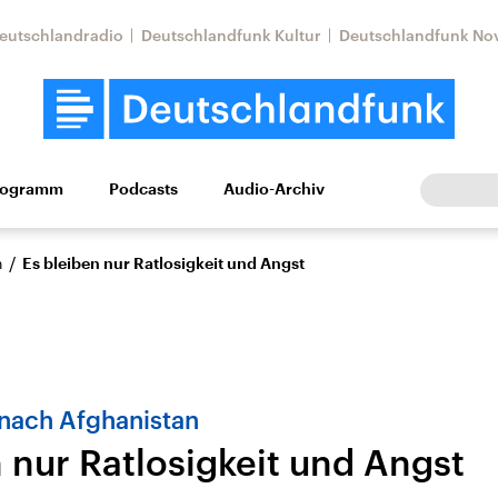
eutschlandradio
Deutschlandfunk Kultur
Deutschlandfunk No
rogramm
Podcasts
Audio-Archiv
Wirtschaft
Wissen
Kultur
Europa
Gesellschaf
/
n
Es bleiben nur Ratlosigkeit und Angst
ach Afghanistan
 nur Ratlosigkeit und Angst
Nahostkonflikt
Iran
le Beiträge,
Aktuelle Lage und
Aktuelle Lage und