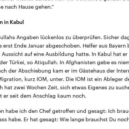
ine nach Hause gehen.“
n in Kabul
iqullahs Angaben lückenlos zu überprüfen. Sicher da
erst Ende Januar abgeschoben. Helfer aus Bayern b
d Aussicht auf eine Ausbildung hatte. In Kabul hat e
n der Türkei, so Atiqullah. In Afghanisten gebe es ni
ach der Abschiebung kam er im Gästehaus der Inter
igration, kurz IOM, unter. Die IOM ist ein Ableger d
ah hat zwei Wochen Zeit, sich etwas Eigenes zu such
t er seit dem Anschlag kaum noch.
n habe ich den Chef getroffen und gesagt: Ich brau
ass habe. Er hat gesagt: Wie lange brauchst Du noc