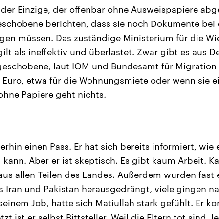
ht der Einzige, der offenbar ohne Ausweispapiere a
schobene berichten, dass sie noch Dokumente bei 
gen müssen. Das zuständige Ministerium für die Wi
lt als ineffektiv und überlastet. Zwar gibt es aus 
bgeschobene, laut IOM und Bundesamt für Migration
 Euro, etwa für die Wohnungsmiete oder wenn sie e
hne Papiere geht nichts.
rhin einen Pass. Er hat sich bereits informiert, wie e
ann. Aber er ist skeptisch. Es gibt kaum Arbeit. Kab
 aus allen Teilen des Landes. Außerdem wurden fast e
 Iran und Pakistan herausgedrängt, viele gingen na
seinem Job, hatte sich Matiullah stark gefühlt. Er k
zt ist er selbst Bittsteller. Weil die Eltern tot sind, 