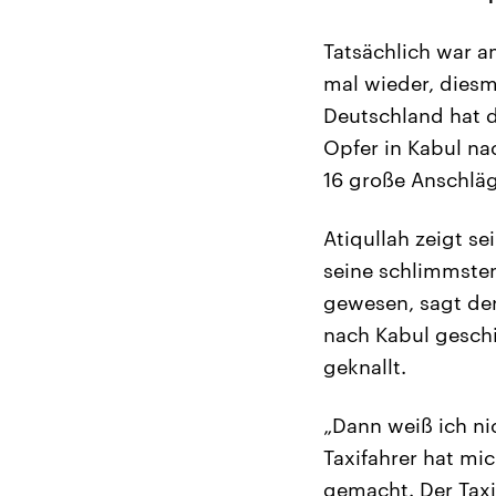
Tatsächlich war a
mal wieder, diesm
Deutschland hat d
Opfer in Kabul na
16 große Anschläge
Atiqullah zeigt s
seine schlimmsten
gewesen, sagt der
nach Kabul geschic
geknallt.
„Dann weiß ich ni
Taxifahrer hat mi
gemacht. Der Tax