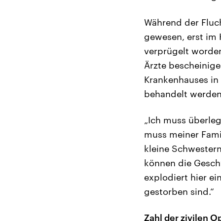
Während der Fluch
gewesen, erst im 
verprügelt worden
Ärzte bescheinige
Krankenhauses in 
behandelt werden k
„Ich muss überleg
muss meiner Famil
kleine Schwestern.
können die Geschw
explodiert hier ei
gestorben sind.“
Zahl der zivilen O