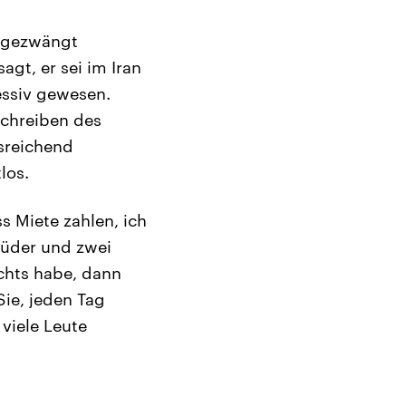
ingezwängt
gt, er sei im Iran
essiv gewesen.
Schreiben des
usreichend
los.
 Miete zahlen, ich
Brüder und zwei
ichts habe, dann
ie, jeden Tag
 viele Leute