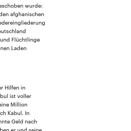
bgeschoben wurde:
den afghanischen
edereingliederung
Deutschland
 und Flüchtlinge
inen Laden
r Hilfen in
ul ist voller
ine Million
ch Kabul. In
onnte Geld nach
leben er und seine