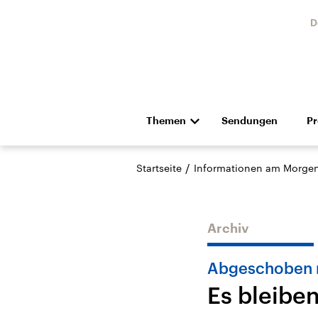
D
Themen
Sendungen
P
Die Nachrichten
Politik
/
Startseite
Informationen am Morge
Hörspiel und Feature
Musik
Archiv
Abgeschoben n
Es bleiben
Landtagswahl Sachsen-
USA
Anhalt 2026
Aktuel