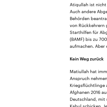
Atiqullah ist nic
Auch andere Abge
Behörden beantra
von Rückkehrern gi
Starthilfen für A
(BAMF) bis zu 700
aufmachen. Aber o
Kein Weg zurück
Matiullah hat imme
Anspruch nehmen k
Kriegsflüchtlinge
Afghanen 2016 aus
Deutschland, mit 
Kabul schicken. Jet