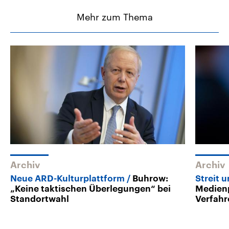
Mehr zum Thema
Archiv
Archiv
Neue ARD-Kulturplattform
Buhrow:
Streit 
„Keine taktischen Überlegungen“ bei
Medienp
Standortwahl
Verfahr