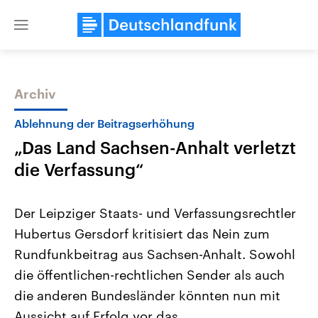
Close
menu
Archiv
Themen
Ablehnung der Beitragserhöhung
„Das Land Sachsen-Anhalt verletzt
die Verfassung“
Der Leipziger Staats- und Verfassungsrechtler
Hubertus Gersdorf kritisiert das Nein zum
Landtagswahl Sachsen-Anhalt
USA
Rundfunkbeitrag aus Sachsen-Anhalt. Sowohl
2026
Aktuelle Beiträge, Analys
Alle Informationen
Hintergründe
die öffentlichen-rechtlichen Sender als auch
Sachsen-Anhalt wählt am 6.
Wirtschaftlich und militäri
September 2026 einen neuen
gehören die Vereinigten S
die anderen Bundesländer könnten nun mit
Landtag. Seit 2021 wird das
den mächtigsten Ländern 
Aussicht auf Erfolg vor das
Bundesland von einer Koalition aus
mit großem Einfluss auf d