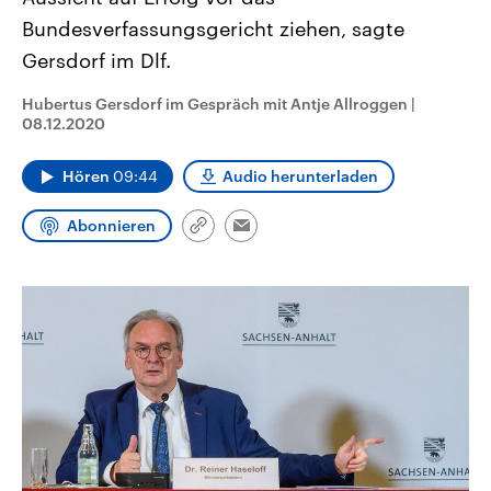
CDU, SPD und FDP regiert.-
aktuelle Weltgeschehen.
Bundesverfassungsgericht ziehen, sagte
Umfragen, Prognosen,
Wahlprogramme, aktuelle Berichte
Gersdorf im Dlf.
Sendungen
Programm
Podcasts
und Hintergründe zu den Parteien
und Kandidaten der anstehenden
Wahl.
Hubertus Gersdorf im Gespräch mit Antje Allroggen
|
Audio-Archiv
08.12.2020
Hören
09:44
Audio herunterladen
Abonnieren
Link
Email
kopieren/teilen