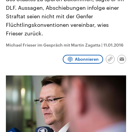
CDU, SPD und FDP regiert.-
aktuelle Weltgeschehen.
DLF. Aussagen, Abschiebungen infolge einer
Umfragen, Prognosen,
Wahlprogramme, aktuelle Berichte
Straftat seien nicht mit der Genfer
Sendungen
Programm
Podcasts
und Hintergründe zu den Parteien
und Kandidaten der anstehenden
Flüchtlingskonventionen vereinbar, wies
Wahl.
Frieser zurück.
Audio-Archiv
Michael Frieser im Gespräch mit Martin Zagatta
|
11.01.2016
Abonnieren
Link
Emai
kopieren/te