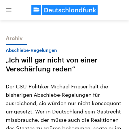
Close
menu
Archiv
Themen
Abschiebe-Regelungen
„Ich will gar nicht von einer
Verschärfung reden“
Der CSU-Politiker Michael Frieser hält die
bisherigen Abschiebe-Regelungen für
Landtagswahl Sachsen-Anhalt
USA
ausreichend, sie würden nur nicht konsequent
2026
Aktuelle Beiträge, Analys
Alle Informationen
Hintergründe
umgesetzt. Wer in Deutschland sein Gastrecht
Sachsen-Anhalt wählt am 6.
Wirtschaftlich und militäri
September 2026 einen neuen
gehören die Vereinigten S
missbrauche, der müsse auch die Reaktionen
Landtag. Seit 2021 wird das
den mächtigsten Ländern 
des Staates zu spüren bekommen, sagte er im
Bundesland von einer Koalition aus
mit großem Einfluss auf d