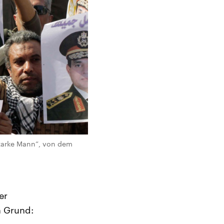
„starke Mann“, von dem
er
n Grund: