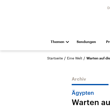
D
Themen
Sendungen
P
Die Nachrichten
Politik
/
/
Startseite
Eine Welt
Warten auf di
Hörspiel und Feature
Musik
Archiv
Ägypten
Warten au
Landtagswahl Sachsen-
USA
Anhalt 2026
Aktuel