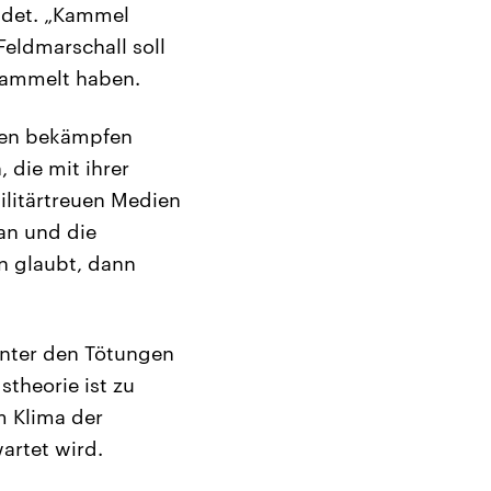
ündet. „Kammel
Feldmarschall soll
esammelt haben.
isten bekämpfen
 die mit ihrer
litärtreuen Medien
an und die
n glaubt, dann
hinter den Tötungen
theorie ist zu
m Klima der
artet wird.