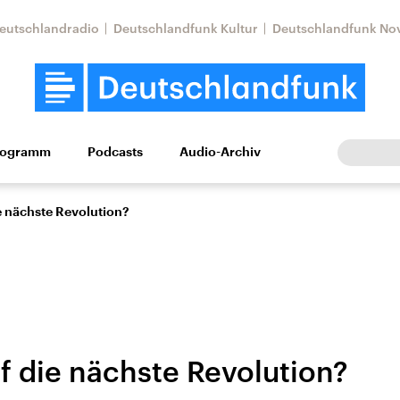
eutschlandradio
Deutschlandfunk Kultur
Deutschlandfunk No
rogramm
Podcasts
Audio-Archiv
Wirtschaft
Wissen
Kultur
Europa
Gesellschaf
e nächste Revolution?
f die nächste Revolution?
Nahostkonflikt
Iran
le Beiträge,
Aktuelle Lage und
Aktuelle Lage und