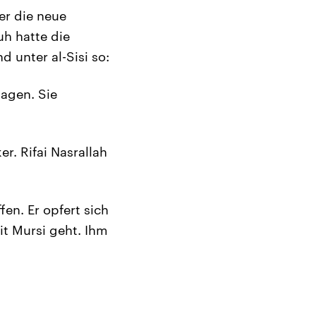
er die neue
h hatte die
d unter al-Sisi so:
sagen. Sie
er. Rifai Nasrallah
en. Er opfert sich
it Mursi geht. Ihm