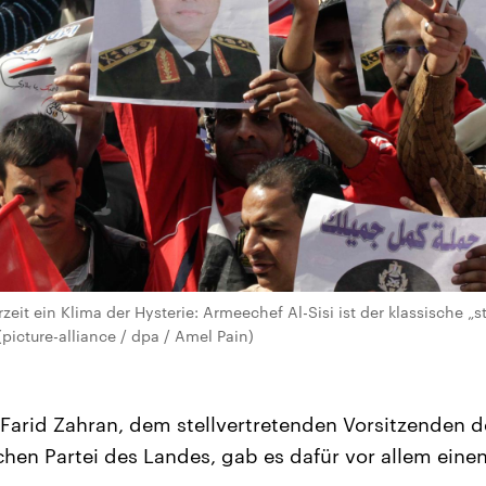
zeit ein Klima der Hysterie: Armeechef Al-Sisi ist der klassische 
(picture-alliance / dpa / Amel Pain)
Farid Zahran, dem stellvertretenden Vorsitzenden d
hen Partei des Landes, gab es dafür vor allem eine