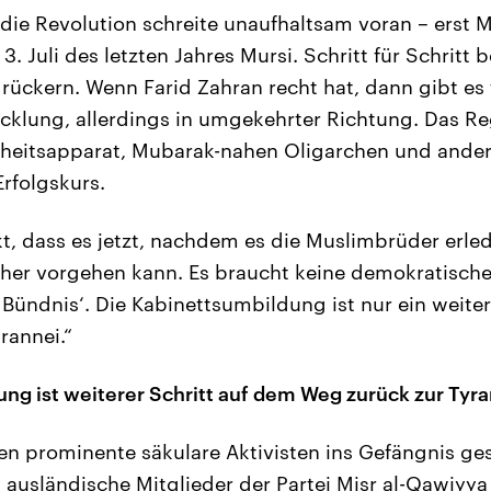
, die Revolution schreite unaufhaltsam voran – erst
3. Juli des letzten Jahres Mursi. Schritt für Schritt 
rückern. Wenn Farid Zahran recht hat, dann gibt es 
cklung, allerdings in umgekehrter Richtung. Das Re
erheitsapparat, Mubarak-nahen Oligarchen und ande
Erfolgskurs.
, dass es jetzt, nachdem es die Muslimbrüder erledi
her vorgehen kann. Es braucht keine demokratische
 Bündnis‘. Die Kabinettsumbildung ist nur ein weite
rannei.“
ng ist weiterer Schritt auf dem Weg zurück zur Tyr
 prominente säkulare Aktivisten ins Gefängnis ge
 ausländische Mitglieder der Partei Misr al-Qawiyya