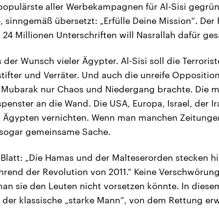
 populärste aller Werbekampagnen für Al-Sisi gegr
, sinngemäß übersetzt: „Erfülle Deine Mission“. Der 
 24 Millionen Unterschriften will Nasrallah dafür g
s der Wunsch vieler Ägypter. Al-Sisi soll die Terror
ifter und Verräter. Und auch die unreife Opposition,
 Mubarak nur Chaos und Niedergang brachte. Die mi
enster an die Wand. Die USA, Europa, Israel, der Ir
en Ägypten vernichten. Wenn man manchen Zeitunge
 sogar gemeinsame Sache.
in Blatt: „Die Hamas und der Malteserorden stecken 
hrend der Revolution von 2011.“ Keine Verschwörungs
man sie den Leuten nicht vorsetzen könnte. In diese
si der klassische „starke Mann“, von dem Rettung erw