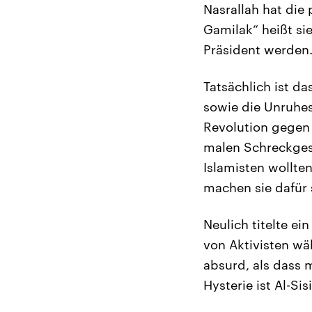
Nasrallah hat die
Gamilak“ heißt sie
Präsident werden.
Tatsächlich ist da
sowie die Unruhest
Revolution gegen
malen Schreckgesp
Islamisten wollt
machen sie dafür
Neulich titelte e
von Aktivisten wä
absurd, als dass 
Hysterie ist Al-Si