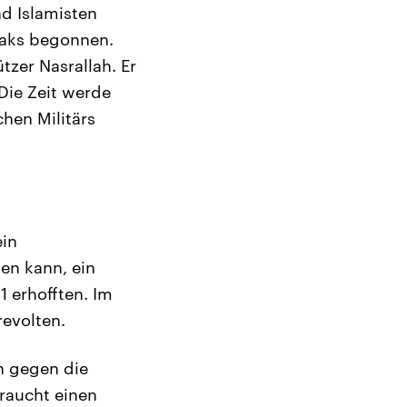
nd Islamisten
raks begonnen.
tzer Nasrallah. Er
Die Zeit werde
hen Militärs
ein
en kann, ein
 erhofften. Im
revolten.
n gegen die
raucht einen