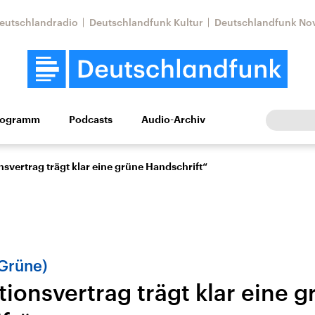
eutschlandradio
Deutschlandfunk Kultur
Deutschlandfunk No
rogramm
Podcasts
Audio-Archiv
Wirtschaft
Wissen
Kultur
Europa
Gesellschaf
nsvertrag trägt klar eine grüne Handschrift“
(Grüne)
tionsvertrag trägt klar eine 
Nahostkonflikt
Iran
le Beiträge,
Aktuelle Lage und
Aktuelle Lage und