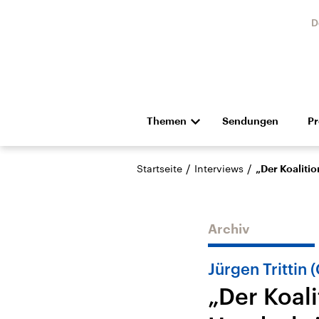
D
Themen
Sendungen
P
Die Nachrichten
Politik
/
/
Startseite
Interviews
„Der Koalitio
Hörspiel und Feature
Musik
Archiv
Jürgen Trittin 
„Der Koali
Landtagswahl Sachsen-
USA
Anhalt 2026
Aktuel