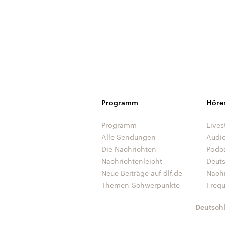
Programm
Höre
Programm
Lives
Alle Sendungen
Audi
Die Nachrichten
Podc
Nachrichtenleicht
Deut
Neue Beiträge auf dlf.de
Nach
Themen-Schwerpunkte
Freq
Deutsch