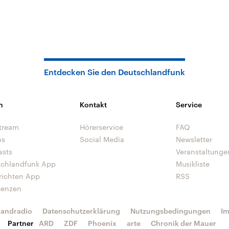
Entdecken Sie den Deutschlandfunk
n
Kontakt
Service
tream
Hörerservice
FAQ
os
Social Media
Newsletter
asts
Veranstaltunge
schlandfunk App
Musikliste
richten App
RSS
uenzen
landradio
Datenschutzerklärung
Nutzungsbedingungen
I
Partner
ARD
ZDF
Phoenix
arte
Chronik der Mauer