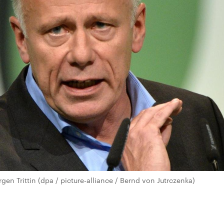
rgen Trittin (dpa / picture-alliance / Bernd von Jutrczenka)