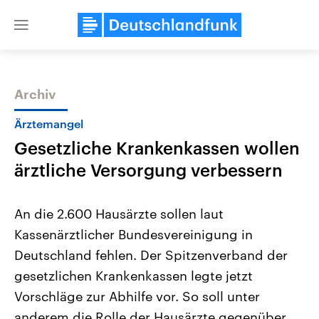
Close
menu
Archiv
Themen
Ärztemangel
Gesetzliche Krankenkassen wollen
ärztliche Versorgung verbessern
An die 2.600 Hausärzte sollen laut
Kassenärztlicher Bundesvereinigung in
Landtagswahl Sachsen-Anhalt
USA
Deutschland fehlen. Der Spitzenverband der
2026
Aktuelle Beiträge, Analys
Alle Informationen
Hintergründe
gesetzlichen Krankenkassen legte jetzt
Sachsen-Anhalt wählt am 6.
Wirtschaftlich und militäri
September 2026 einen neuen
gehören die Vereinigten S
Vorschläge zur Abhilfe vor. So soll unter
Landtag. Seit 2021 wird das
den mächtigsten Ländern 
anderem die Rolle der Hausärzte gegenüber
Bundesland von einer Koalition aus
mit großem Einfluss auf d