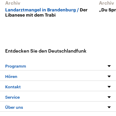
Archiv
Archiv
Landarztmangel in Brandenburg
Der
„Du Spr
Libanese mit dem Trabi
Entdecken Sie den Deutschlandfunk
Programm
Programm
Hören
Alle Sendungen
Livestream
Kontakt
Die Nachrichten
Audios
Hörerservice
Service
Nachrichtenleicht
Podcasts
Social Media
FAQ
Über uns
Neue Beiträge auf dlf.de
Deutschlandfunk App
Newsletter
Deutschlandradio
Themen-Schwerpunkte