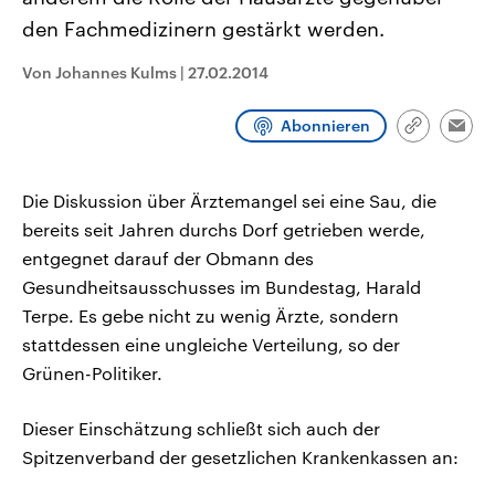
CDU, SPD und FDP regiert.-
aktuelle Weltgeschehen.
den Fachmedizinern gestärkt werden.
Umfragen, Prognosen,
Wahlprogramme, aktuelle Berichte
Sendungen
Programm
Podcasts
und Hintergründe zu den Parteien
Von Johannes Kulms
|
27.02.2014
und Kandidaten der anstehenden
Wahl.
Audio-Archiv
Abonnieren
Link
Emai
kopieren/te
Die Diskussion über Ärztemangel sei eine Sau, die
bereits seit Jahren durchs Dorf getrieben werde,
entgegnet darauf der Obmann des
Gesundheitsausschusses im Bundestag, Harald
Terpe. Es gebe nicht zu wenig Ärzte, sondern
stattdessen eine ungleiche Verteilung, so der
Grünen-Politiker.
Dieser Einschätzung schließt sich auch der
Spitzenverband der gesetzlichen Krankenkassen an: