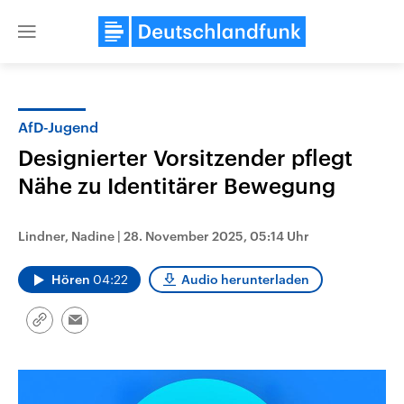
Close
menu
AfD-Jugend
Themen
Designierter Vorsitzender pflegt
Nähe zu Identitärer Bewegung
Lindner, Nadine
|
28. November 2025, 05:14 Uhr
Hören
04:22
Audio herunterladen
Landtagswahl Sachsen-Anhalt
USA
Link
Email
2026
Aktuelle Beiträge, Analys
kopieren/teilen
Alle Informationen
Hintergründe
Sachsen-Anhalt wählt am 6.
Wirtschaftlich und militäri
September 2026 einen neuen
gehören die Vereinigten S
Landtag. Seit 2021 wird das
den mächtigsten Ländern 
Bundesland von einer Koalition aus
mit großem Einfluss auf d