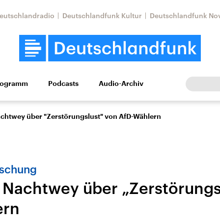
eutschlandradio
Deutschlandfunk Kultur
Deutschlandfunk No
rogramm
Podcasts
Audio-Archiv
Wirtschaft
Wissen
Kultur
Europa
Gesellschaf
chtwey über "Zerstörungslust" von AfD-Wählern
rschung
 Nachtwey über „Zerstörungs
ern
Nahostkonflikt
Iran
le Beiträge,
Aktuelle Lage und
Aktuelle Lage und