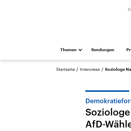
D
Themen
Sendungen
P
Die Nachrichten
Politik
/
/
Startseite
Interviews
Soziologe Na
Hörspiel und Feature
Musik
Demokratiefo
Soziologe
AfD-Wähl
Landtagswahl Sachsen-
USA
Anhalt 2026
Aktuel