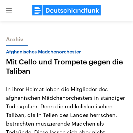
Close
menu
Archiv
Themen
Afghanisches Mädchenorchester
Mit Cello und Trompete gegen die
Taliban
In ihrer Heimat leben die Mitglieder des
afghanischen Mädchenorchesters in ständiger
Landtagswahl Sachsen-Anhalt
USA
Todesgefahr. Denn die radikalislamischen
2026
Aktuelle Beiträge, Analys
Alle Informationen
Hintergründe
Taliban, die in Teilen des Landes herrschen,
Sachsen-Anhalt wählt am 6.
Wirtschaftlich und militäri
September 2026 einen neuen
gehören die Vereinigten S
betrachten musizierende Mädchen als
Landtag. Seit 2021 wird das
den mächtigsten Ländern 
Todsünde. Diese lassen sich aber nicht
Bundesland von einer Koalition aus
mit großem Einfluss auf d