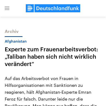
Close
menu
Archiv
Themen
Afghanistan
Experte zum Frauenarbeitsverbot:
„Taliban haben sich nicht wirklich
verändert“
Auf das Arbeitsverbot von Frauen in
Landtagswahl Sachsen-Anhalt
USA
Hilfsorganisationen mit Sanktionen zu
2026
Aktuelle Beiträge, Analys
Alle Informationen
Hintergründe
reagieren, hält Afghanistan-Experte Emran
Sachsen-Anhalt wählt am 6.
Wirtschaftlich und militäri
September 2026 einen neuen
gehören die Vereinigten S
Feroz für falsch. Darunter leide nur die
Landtag. Seit 2021 wird das
den mächtigsten Ländern 
Bundesland von einer Koalition aus
Bevölkerung. Man könne nur hoffen, dass die
mit großem Einfluss auf d