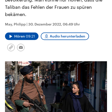
CDU, SPD und FDP regiert.-
aktuelle Weltgeschehen.
Taliban das Fehlen der Frauen zu spüren
Umfragen, Prognosen,
Wahlprogramme, aktuelle Berichte
bekämen.
Sendungen
Programm
Podcasts
und Hintergründe zu den Parteien
und Kandidaten der anstehenden
Wahl.
May, Philipp
|
30. Dezember 2022, 06:49 Uhr
Audio-Archiv
Hören
09:21
Audio herunterladen
Link
Email
kopieren/teilen