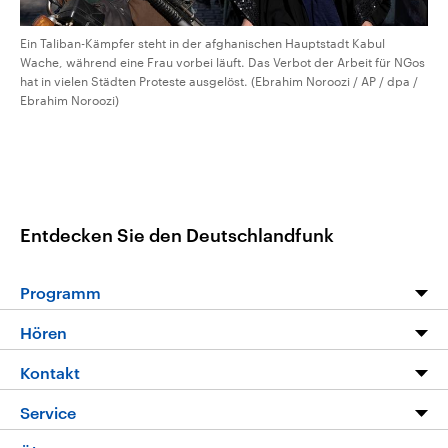
Ein Taliban-Kämpfer steht in der afghanischen Hauptstadt Kabul
Wache, während eine Frau vorbei läuft. Das Verbot der Arbeit für NGos
hat in vielen Städten Proteste ausgelöst. (Ebrahim Noroozi / AP / dpa /
Ebrahim Noroozi)
Entdecken Sie den Deutschlandfunk
Programm
Programm
Hören
Alle Sendungen
Livestream
Kontakt
Die Nachrichten
Audios
Hörerservice
Service
Nachrichtenleicht
Podcasts
Social Media
FAQ