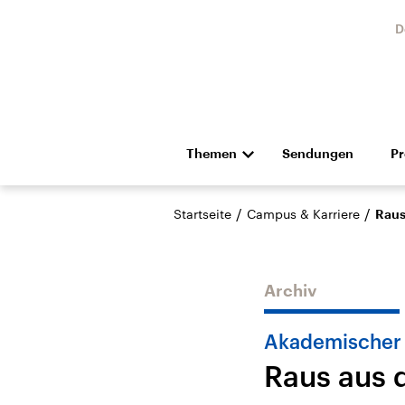
D
Themen
Sendungen
P
Die Nachrichten
Politik
/
/
Startseite
Campus & Karriere
Raus
Hörspiel und Feature
Musik
Archiv
Akademischer
Raus aus d
Landtagswahl Sachsen-
USA
Anhalt 2026
Aktuel