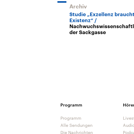
Archiv
Studie „Exzellenz brauch
Existenz“
Nachwuchswissenschaftle
der Sackgasse
Programm
Höre
Programm
Lives
Alle Sendungen
Audi
Die Nachrichten
Podc