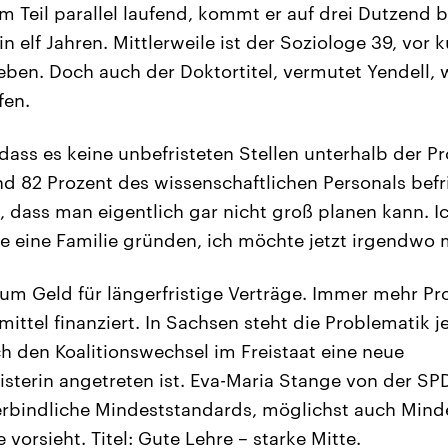
m Teil parallel laufend, kommt er auf drei Dutzend b
in elf Jahren. Mittlerweile ist der Soziologe 39, vor 
en. Doch auch der Doktortitel, vermutet Yendell, 
fen.
dass es keine unbefristeten Stellen unterhalb der Pr
nd 82 Prozent des wissenschaftlichen Personals befri
 dass man eigentlich gar nicht groß planen kann. Ic
e eine Familie gründen, ich möchte jetzt irgendwo
um Geld für längerfristige Verträge. Immer mehr Pro
ittel finanziert. In Sachsen steht die Problematik je
h den Koalitionswechsel im Freistaat eine neue
sterin angetreten ist. Eva-Maria Stange von der SPD
bindliche Mindeststandards, möglichst auch Mindes
 vorsieht. Titel: Gute Lehre – starke Mitte.