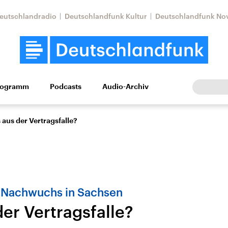
eutschlandradio
Deutschlandfunk Kultur
Deutschlandfunk No
rogramm
Podcasts
Audio-Archiv
Wirtschaft
Wissen
Kultur
Europa
Gesellschaf
 aus der Vertragsfalle?
 Nachwuchs in Sachsen
er Vertragsfalle?
Nahostkonflikt
Iran
le Beiträge,
Aktuelle Lage und
Aktuelle Lage und