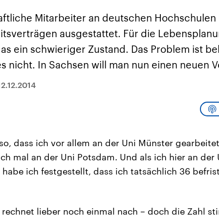
sen und
Hintergründe
Hintergründe
Der Überfall der
Der Iran – seit der
rgründe
aftliche Mitarbeiter an deutschen Hochschulen 
haftlich und
palästinensischen
Islamischen Revolu
risch gehören die
Terrororganisation
1979 auch Islamisc
eitsverträgen ausgestattet. Für die Lebensplan
igten Staaten zu
Hamas im Oktober 2023
Republik Iran – ist e
ächtigsten
auf Israel hat in der
von einem
das ein schwieriger Zustand. Das Problem ist be
n der Erde, mit
Region wieder die
Religionsführer auto
 Einfluss auf das
Gewalt entfacht. Israel
regierter Staat im 
es nicht. In Sachsen will man nun einen neuen 
le Weltgeschehen.
möchte die Hamas
Osten. Eine Feindsc
zerstören. Diese wird wie
zu Israel und zu de
die Hisbollah im Libanon
ist fest in der
12.12.2014
vom Iran unterstützt.
Staatsideologie
verankert.
so, dass ich vor allem an der Uni Münster gearbeite
h mal an der Uni Potsdam. Und als ich hier an der 
abe ich festgestellt, dass ich tatsächlich 36 befris
 rechnet lieber noch einmal nach – doch die Zahl st