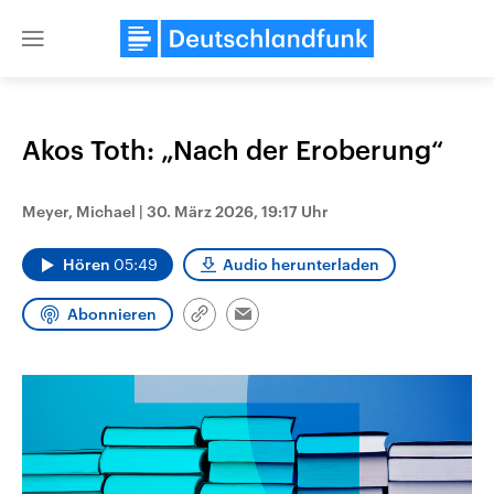
Close
menu
Akos Toth: „Nach der Eroberung“
Themen
Meyer, Michael
|
30. März 2026, 19:17 Uhr
Hören
05:49
Audio herunterladen
Abonnieren
Link
Email
kopieren/teilen
Landtagswahl Sachsen-Anhalt
USA
2026
Aktuelle Beiträge, Analys
Alle Informationen
Hintergründe
Sachsen-Anhalt wählt am 6.
Wirtschaftlich und militäri
September 2026 einen neuen
gehören die Vereinigten S
Landtag. Seit 2021 wird das
den mächtigsten Ländern 
Bundesland von einer Koalition aus
mit großem Einfluss auf d