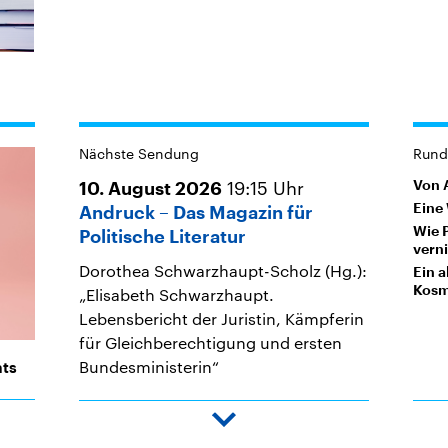
Nächste Sendung
Rund 
19:15
Uhr
Von 
10. August 2026
Eine
Andruck – Das Magazin für
Wie 
Politische Literatur
vern
Dorothea Schwarzhaupt-Scholz (Hg.):
Ein 
Kosm
„Elisabeth Schwarzhaupt.
Lebensbericht der Juristin, Kämpferin
für Gleichberechtigung und ersten
Bundesministerin“
ats
(Böhlau Verlag)
Down
Wolf Gruner: „Mut und Widerstand.
arrow