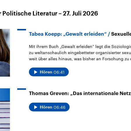
Wie Jüdinnen und Juden sich im NS-
Alltag zur Wehr setzten“
Politische Literatur – 27. Juli 2026
(Wallstein Verlag)
Jürgen Gottschlich: „Im
Tabea Koepp: „Gewalt erleiden“
Sexuelle
Zweistromland. Eine Reise durch Zeit
und Raum – von Anatolien bis zum
Mit ihrem Buch „Gewalt erleiden“ legt die Soziolog
zu weltanschaulich eingebetteter organisierter sexua
Persischen Golf“
weit über alles hinaus, was bisher an Forschung zu
(Herder Verlag)
06:41
Hören
Katerina Vasiliou: „Komm, Komm“
(mikrotext)
Thomas Greven: „Das internationale Netz
Inga Klein: „Hochstapelei als
Medienkulturelle Figuration. Erzählte
06:46
Hören
Täuschung in Auto/Biografien und
Öffentlichkeit“
(transcript)