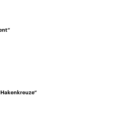
ent“
r Hakenkreuze“