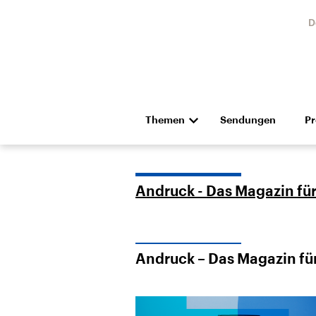
D
Themen
Sendungen
P
Die Nachrichten
Politik
Hörspiel und Feature
Musik
Andruck - Das Magazin für 
Andruck – Das Magazin für
Landtagswahl Sachsen-
USA
Anhalt 2026
Aktuel