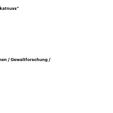
skatnuss“
men / Gewaltforschung /