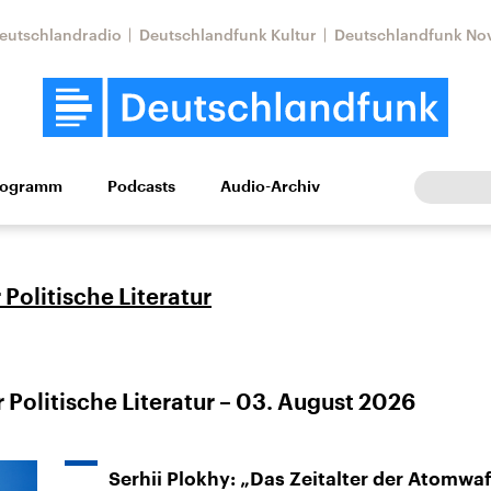
eutschlandradio
Deutschlandfunk Kultur
Deutschlandfunk No
rogramm
Podcasts
Audio-Archiv
Wirtschaft
Wissen
Kultur
Europa
Gesellschaf
Politische Literatur
 Politische Literatur – 03. August 2026
Nahostkonflikt
Iran
le Beiträge,
Aktuelle Lage und
Aktuelle Lage und
Serhii Plokhy: „Das Zeitalter der Atomwa