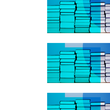
Alle Informationen
Analy
Sachsen-Anhalt wählt
Hinte
am 6. September 2026
Wirtsc
einen neuen Landtag.
militä
Seit 2021 wird das
Verein
Bundesland von einer
den m
Koalition aus CDU, SPD
Länder
und FDP regiert.-
großem
Umfragen, Prognosen,
aktuel
Wahlprogramme,
aktuelle Berichte und
Hintergründe zu den
Parteien und Kandidaten
der anstehenden Wahl.