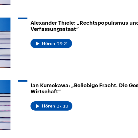
Am Mikrofon: Catrin Stövesand
Alexander Thiele: „Rechtspopulismus un
Verfassungsstaat“
06:21
Hören
Ian Kumekawa: „Beliebige Fracht. Die Ge
Wirtschaft“
07:33
Hören