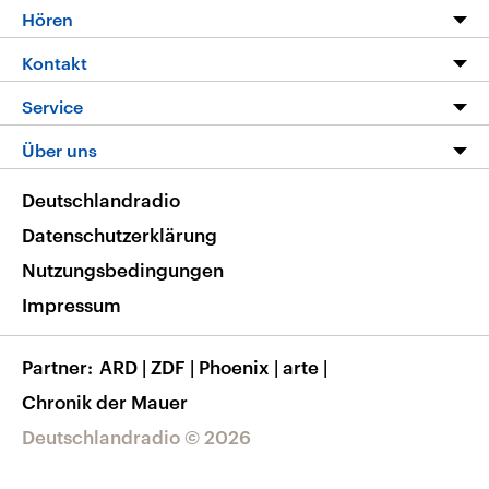
Programm
Hören
Alle Sendungen
Livestream
Kontakt
Die Nachrichten
Audios
Hörerservice
Service
Nachrichtenleicht
Podcasts
Social Media
FAQ
Über uns
Neue Beiträge auf dlf.de
Deutschlandfunk App
Newsletter
Deutschlandradio
Themen-Schwerpunkte
Nachrichten App
Deutschlandradio
Veranstaltungen
Presse
Frequenzen
Datenschutzerklärung
Musikliste
Ausbildung und Karriere
Nutzungsbedingungen
RSS
Transparenz
Impressum
Korrekturen
Barrierefreiheit
Partner
ARD
|
ZDF
|
Phoenix
|
arte
|
Chronik der Mauer
Deutschlandradio © 2026