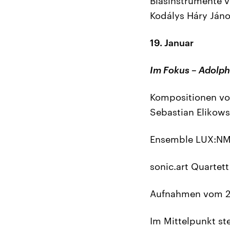
Blasinstrumente v
Kodálys Háry Jáno
19. Januar
Im Fokus – Adolp
Kompositionen von
Sebastian Elikows
Ensemble LUX:N
sonic.art Quartett
Aufnahmen vom 20
Im Mittelpunkt st