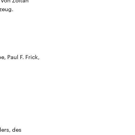
 von Zoltan
zeug.
 Paul F. Frick,
ers, des