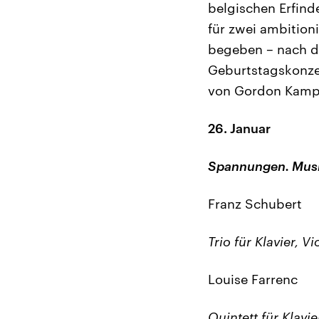
belgischen Erfin
für zwei ambition
begeben – nach d
Geburtstagskonzer
von Gordon Kampe
26. Januar
Spannungen. Musi
Franz Schubert
Trio für Klavier, V
Louise Farrenc
Quintett für Klavie