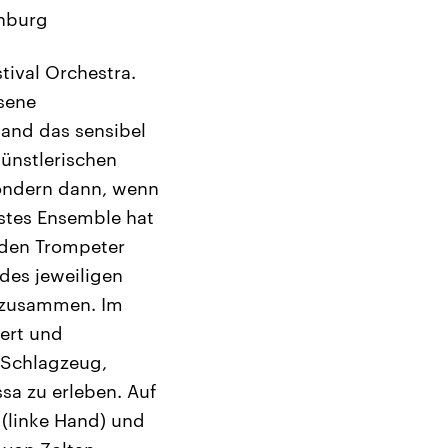
enburg
tival Orchestra.
sene
tand das sensibel
ünstlerischen
sondern dann, wenn
estes Ensemble hat
m den Trompeter
 des jeweiligen
g zusammen. Im
ert und
 Schlagzeug,
sa zu erleben. Auf
 (linke Hand) und