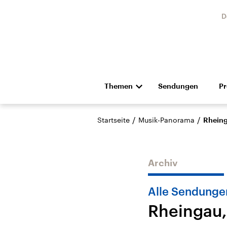
D
Themen
Sendungen
P
Die Nachrichten
Politik
/
/
Startseite
Musik-Panorama
Rheing
Hörspiel und Feature
Musik
Archiv
Alle Sendunge
Rheingau,
Landtagswahl Sachsen-
USA
Anhalt 2026
Aktuel