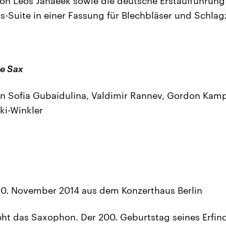
on Leoš Janáèek sowie die deutsche Erstaufführung
s-Suite in einer Fassung für Blechbläser und Schlag
he Sax
 Sofia Gubaidulina, Valdimir Rannev, Gordon Kampe,
ki-Winkler
M
. November 2014 aus dem Konzerthaus Berlin
eht das Saxophon. Der 200. Geburtstag seines Erfind