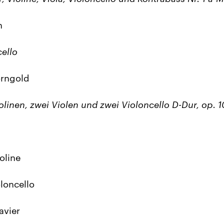
n
cello
orngold
iolinen, zwei Violen und zwei Violoncello D-Dur, op. 1
oline
oloncello
avier