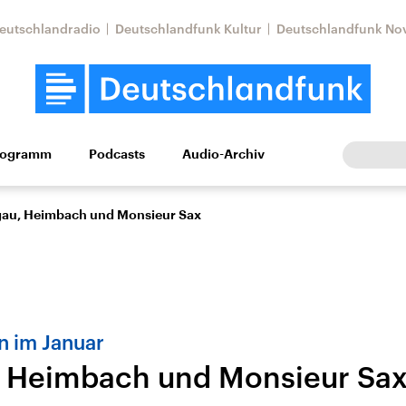
eutschlandradio
Deutschlandfunk Kultur
Deutschlandfunk No
rogramm
Podcasts
Audio-Archiv
Wirtschaft
Wissen
Kultur
Europa
Gesellschaf
au, Heimbach und Monsieur Sax
n im Januar
 Heimbach und Monsieur Sa
Nahostkonflikt
Iran
le Beiträge,
Aktuelle Lage und
Aktuelle Lage und