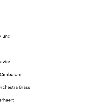
ly und
avier
, Cimbalom
Orchestra Brass
erhaert