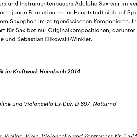
ders und Instrumentenbauers Adolphe Sax war im v
ierte junge Formationen der Hauptstadt sich auf Sp
em Saxophon im zeitgenössischen Komponieren. Ih
t für Sax bot nur Originalkompositionen, darunter
 und Sebastian Elikowski-Winkler.
k im Kraftwerk Heimbach 2014
ioline und Violoncello Es-Dur, D 897 ‚Notturno‘
r, Violine, Viola, Violoncello und Kontrabass Nr. 1 a-