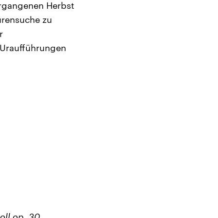
ergangenen Herbst
urensuche zu
r
 Uraufführungen
Moll op. 30