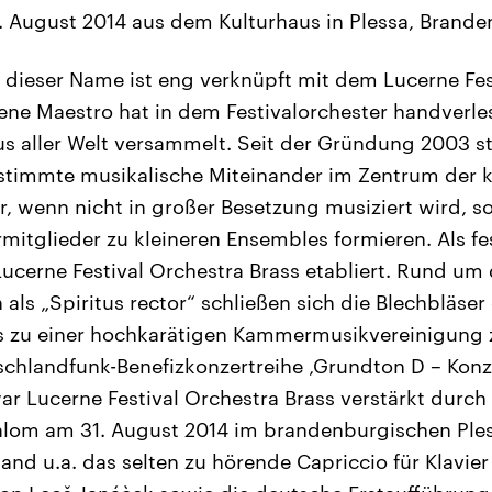
 August 2014 aus dem Kulturhaus in Plessa, Brand
dieser Name ist eng verknüpft mit dem Lucerne Fes
ene Maestro hat in dem Festivalorchester handverle
s aller Welt versammelt. Seit der Gründung 2003 s
stimmte musikalische Miteinander im Zentrum der k
, wenn nicht in großer Besetzung musiziert wird, 
rmitglieder zu kleineren Ensembles formieren. Als f
 Lucerne Festival Orchestra Brass etabliert. Rund u
 als „Spiritus rector“ schließen sich die Blechbläser
gs zu einer hochkarätigen Kammermusikvereinigun
chlandfunk-Benefizkonzertreihe ‚Grundton D – Konz
r Lucerne Festival Orchestra Brass verstärkt durch
lom am 31. August 2014 im brandenburgischen Ples
d u.a. das selten zu hörende Capriccio für Klavier