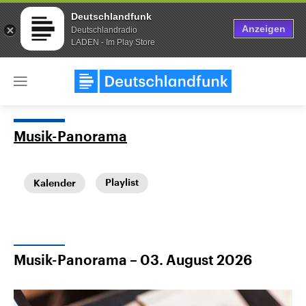
Deutschlandfunk
Anzeigen
Deutschlandradio
LADEN - Im Play Store
Close
menu
Musik-Panorama
Themen
Playlist
Kalender
Musik-Panorama – 03. August 2026
Landtagswahl Sachsen-Anhalt
USA