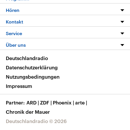
Programm
Hören
Alle Sendungen
Livestream
Kontakt
Die Nachrichten
Audios
Hörerservice
Service
Nachrichtenleicht
Podcasts
Social Media
FAQ
Über uns
Neue Beiträge auf dlf.de
Deutschlandfunk App
Newsletter
Deutschlandradio
Themen-Schwerpunkte
Nachrichten App
Deutschlandradio
Veranstaltungen
Presse
Frequenzen
Datenschutzerklärung
Musikliste
Ausbildung und Karriere
Nutzungsbedingungen
RSS
Transparenz
Impressum
Korrekturen
Barrierefreiheit
Partner
ARD
|
ZDF
|
Phoenix
|
arte
|
Chronik der Mauer
Deutschlandradio © 2026