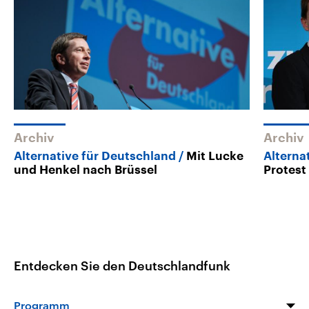
Archiv
Archiv
Alternative für Deutschland
Mit Lucke
Alterna
und Henkel nach Brüssel
Protes
Entdecken Sie den Deutschlandfunk
Programm