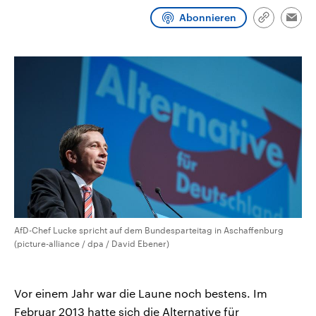
CDU, SPD und FDP regiert.-
aktuelle Weltgeschehen.
Abonnieren
Umfragen, Prognosen,
Link
Emai
Wahlprogramme, aktuelle Berichte
kopieren/te
Sendungen
Programm
Podcasts
und Hintergründe zu den Parteien
und Kandidaten der anstehenden
Wahl.
Audio-Archiv
AfD-Chef Lucke spricht auf dem Bundesparteitag in Aschaffenburg
(picture-alliance / dpa / David Ebener)
Vor einem Jahr war die Laune noch bestens. Im
Februar 2013 hatte sich die Alternative für