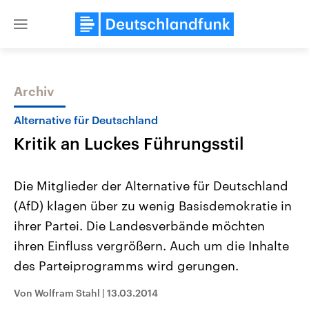
Close
menu
Archiv
Themen
Alternative für Deutschland
Kritik an Luckes Führungsstil
Die Mitglieder der Alternative für Deutschland
(AfD) klagen über zu wenig Basisdemokratie in
ihrer Partei. Die Landesverbände möchten
Landtagswahl Sachsen-Anhalt
USA
ihren Einfluss vergrößern. Auch um die Inhalte
2026
Aktuelle Beiträge, Analys
Alle Informationen
des Parteiprogramms wird gerungen.
Hintergründe
Sachsen-Anhalt wählt am 6.
Wirtschaftlich und militäri
September 2026 einen neuen
gehören die Vereinigten S
Von Wolfram Stahl
|
13.03.2014
Landtag. Seit 2021 wird das
den mächtigsten Ländern 
Bundesland von einer Koalition aus
mit großem Einfluss auf d