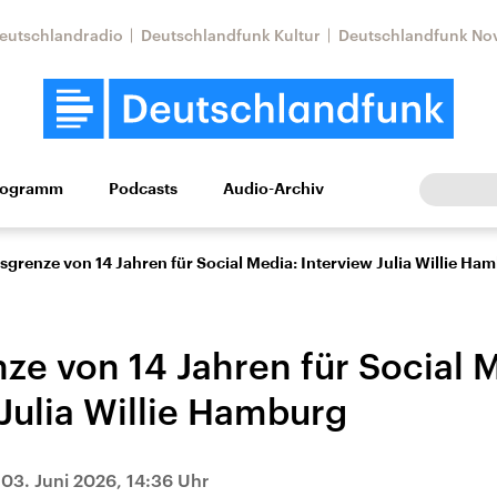
eutschlandradio
Deutschlandfunk Kultur
Deutschlandfunk No
rogramm
Podcasts
Audio-Archiv
Wirtschaft
Wissen
Kultur
Europa
Gesellschaf
rsgrenze von 14 Jahren für Social Media: Interview Julia Willie Ha
nze von 14 Jahren für Social 
 Julia Willie Hamburg
Nahostkonflikt
Iran
|
03. Juni 2026, 14:36 Uhr
le Beiträge,
Aktuelle Lage und
Aktuelle Lage und