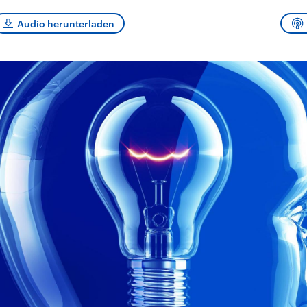
sen und
Hintergründe
Hintergründe
Der Überfall der
Der Iran – seit der
rgründe
Audio herunterladen
haftlich und
palästinensischen
Islamischen Revolu
risch gehören die
Terrororganisation
1979 auch Islamisc
igten Staaten zu
Hamas im Oktober 2023
Republik Iran – ist e
ächtigsten
auf Israel hat in der
von einem
n der Erde, mit
Region wieder die
Religionsführer auto
 Einfluss auf das
Gewalt entfacht. Israel
regierter Staat im 
le Weltgeschehen.
möchte die Hamas
Osten. Eine Feindsc
zerstören. Diese wird wie
zu Israel und zu de
die Hisbollah im Libanon
ist fest in der
vom Iran unterstützt.
Staatsideologie
verankert.