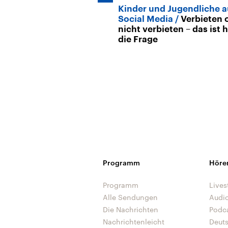
Kinder und Jugendliche a
Social Media
Verbieten 
nicht verbieten – das ist h
die Frage
Programm
Höre
Programm
Lives
Alle Sendungen
Audi
Die Nachrichten
Podc
Nachrichtenleicht
Deut