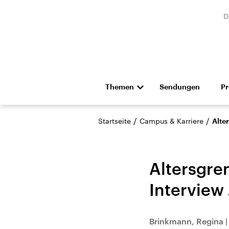
D
Themen
Sendungen
P
Die Nachrichten
Politik
/
/
Startseite
Campus & Karriere
Alte
Hörspiel und Feature
Musik
Altersgre
Interview
Landtagswahl Sachsen-
USA
Brinkmann, Regina
Anhalt 2026
Aktuel