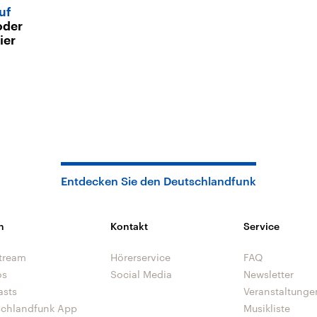
uf
oder
ier
Entdecken Sie den Deutschlandfunk
n
Kontakt
Service
tream
Hörerservice
FAQ
os
Social Media
Newsletter
asts
Veranstaltunge
schlandfunk App
Musikliste