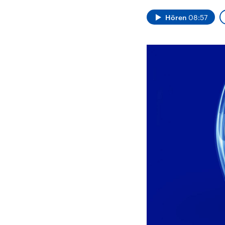
Alle Informationen
Analy
Sachsen-Anhalt wählt
Hinte
Hören
08:57
am 6. September 2026
Wirtsc
einen neuen Landtag.
militä
Seit 2021 wird das
Verein
Bundesland von einer
den m
Koalition aus CDU, SPD
Länder
und FDP regiert.-
großem
Umfragen, Prognosen,
aktuel
Wahlprogramme,
aktuelle Berichte und
Hintergründe zu den
Parteien und Kandidaten
der anstehenden Wahl.