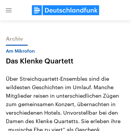
Close
menu
Archiv
Themen
Am Mikrofon
Das Klenke Quartett
Über Streichquartett-Ensembles sind die
wildesten Geschichten im Umlauf. Manche
Mitglieder reisen in unterschiedlichen Zügen
Landtagswahl Sachsen-Anhalt
USA
zum gemeinsamen Konzert, übernachten in
2026
Aktuelle Beiträge, Analys
Alle Informationen
verschiedenen Hotels. Unvorstellbar bei den
Hintergründe
Sachsen-Anhalt wählt am 6.
Wirtschaftlich und militäri
Damen des Klenke Quartetts. Sie erleben ihre
September 2026 einen neuen
gehören die Vereinigten S
Landtag. Seit 2021 wird das
den mächtigsten Ländern 
„musische Ehe zu viert“ als Geschenk.
Bundesland von einer Koalition aus
mit großem Einfluss auf d