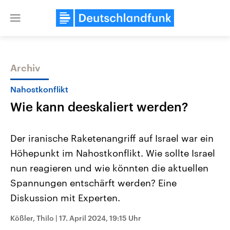
Close
menu
Archiv
Themen
Nahostkonflikt
Wie kann deeskaliert werden?
Der iranische Raketenangriff auf Israel war ein
Höhepunkt im Nahostkonflikt. Wie sollte Israel
nun reagieren und wie könnten die aktuellen
Landtagswahl Sachsen-Anhalt
USA
Spannungen entschärft werden? Eine
2026
Aktuelle Beiträge, Analys
Alle Informationen
Diskussion mit Experten.
Hintergründe
Sachsen-Anhalt wählt am 6.
Wirtschaftlich und militäri
September 2026 einen neuen
gehören die Vereinigten S
Kößler, Thilo
|
17. April 2024, 19:15 Uhr
Landtag. Seit 2021 wird das
den mächtigsten Ländern 
Bundesland von einer Koalition aus
mit großem Einfluss auf d