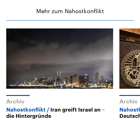
Mehr zum Nahostkonflikt
Archiv
Archiv
Nahostkonflikt
Iran greift Israel an –
Nahostk
die Hintergründe
Deutsch