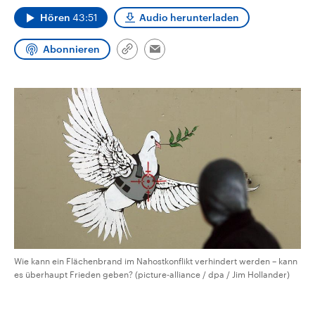
CDU, SPD und FDP regiert.-
aktuelle Weltgeschehen.
Hören
43:51
Audio herunterladen
Umfragen, Prognosen,
Wahlprogramme, aktuelle Berichte
Sendungen
Programm
Podcasts
und Hintergründe zu den Parteien
Abonnieren
und Kandidaten der anstehenden
Link
Email
Wahl.
kopieren/teilen
Audio-Archiv
Wie kann ein Flächenbrand im Nahostkonflikt verhindert werden – kann
es überhaupt Frieden geben? (picture-alliance / dpa / Jim Hollander)