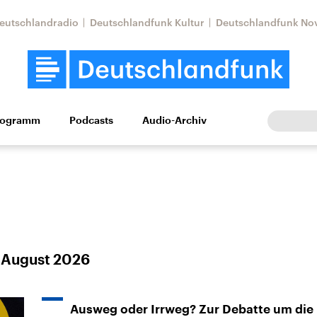
eutschlandradio
Deutschlandfunk Kultur
Deutschlandfunk No
rogramm
Podcasts
Audio-Archiv
Wirtschaft
Wissen
Kultur
Europa
Gesellschaf
 August 2026
Nahostkonflikt
Iran
le Beiträge,
Aktuelle Lage und
Aktuelle Lage und
Ausweg oder Irrweg? Zur Debatte um die