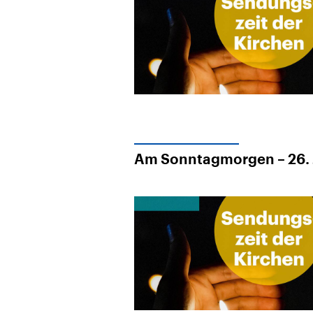
Alle Informationen
Analy
Sachsen-Anhalt wählt
Hinte
am 6. September 2026
Wirtsc
einen neuen Landtag.
militä
Seit 2021 wird das
Verein
Bundesland von einer
den m
Koalition aus CDU, SPD
Länder
und FDP regiert.-
großem
Umfragen, Prognosen,
aktuel
Wahlprogramme,
aktuelle Berichte und
Hintergründe zu den
Parteien und Kandidaten
der anstehenden Wahl.
Am Sonntagmorgen – 26. 