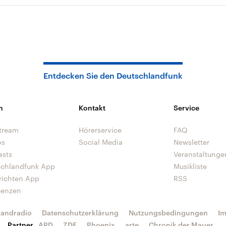
Entdecken Sie den Deutschlandfunk
n
Kontakt
Service
tream
Hörerservice
FAQ
os
Social Media
Newsletter
asts
Veranstaltunge
schlandfunk App
Musikliste
richten App
RSS
uenzen
landradio
Datenschutzerklärung
Nutzungsbedingungen
I
Partner
ARD
ZDF
Phoenix
arte
Chronik der Mauer