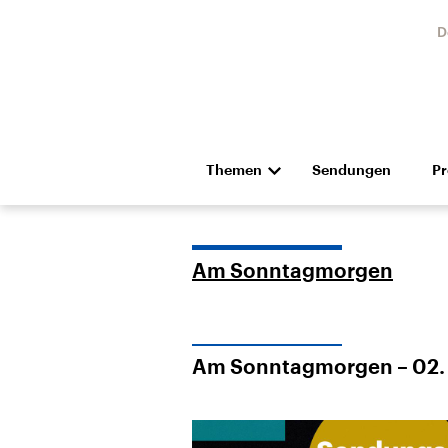
D
Themen
Sendungen
P
Die Nachrichten
Politik
Hörspiel und Feature
Musik
Am Sonntagmorgen
Am Sonntagmorgen – 02.
Landtagswahl Sachsen-
USA
Anhalt 2026
Aktuel