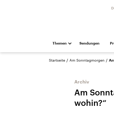
D
Themen
Sendungen
P
Die Nachrichten
Politik
/
/
Startseite
Am Sonntagmorgen
Am
Hörspiel und Feature
Musik
Archiv
Am Sonnta
wohin?“
Landtagswahl Sachsen-
USA
Anhalt 2026
Aktuel