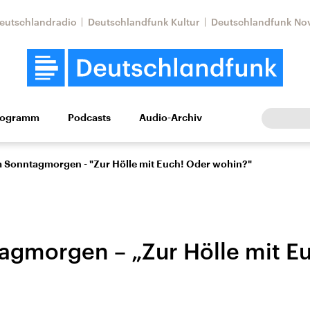
eutschlandradio
Deutschlandfunk Kultur
Deutschlandfunk No
rogramm
Podcasts
Audio-Archiv
Wirtschaft
Wissen
Kultur
Europa
Gesellschaf
 Sonntagmorgen - "Zur Hölle mit Euch! Oder wohin?"
gmorgen – „Zur Hölle mit E
Nahostkonflikt
Iran
le Beiträge,
Aktuelle Lage und
Aktuelle Lage und