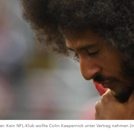
r: Kein NFL-Klub wollte Colin Kaepernick unter Vertrag nehmen (