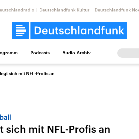
eutschlandradio
Deutschlandfunk Kultur
Deutschlandfunk No
rogramm
Podcasts
Audio-Archiv
Wirtschaft
Wissen
Kultur
Europa
Gesellschaf
egt sich mit NFL-Profis an
ball
 sich mit NFL-Profis an
Nahostkonflikt
Iran
le Beiträge,
Aktuelle Lage und
Aktuelle Lage und