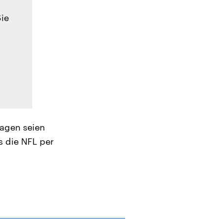
Sie
sagen seien
s die NFL per