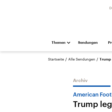
D
Themen
Sendungen
P
Die Nachrichten
Politik
/
/
Startseite
Alle Sendungen
Trump l
Hörspiel und Feature
Musik
Archiv
American Foot
Trump legt
Landtagswahl Sachsen-
USA
Anhalt 2026
Aktuel