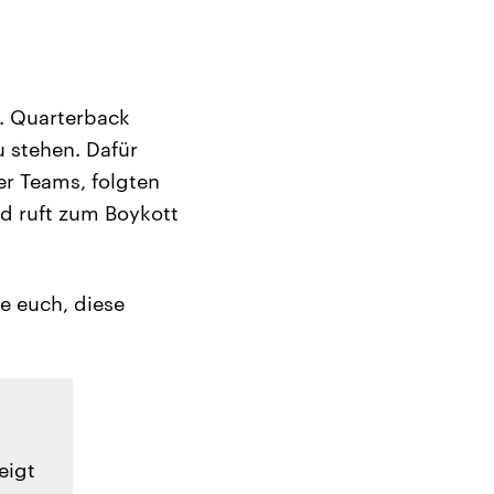
. Quarterback
u stehen. Dafür
rer Teams, folgten
nd ruft zum Boykott
re euch, diese
eigt