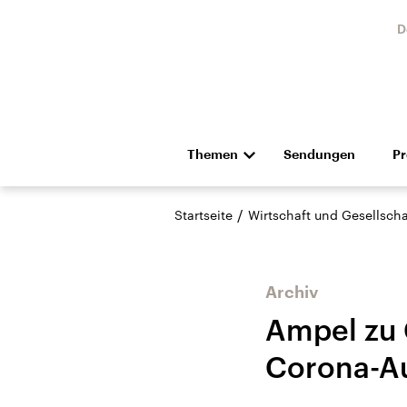
D
Themen
Sendungen
P
Die Nachrichten
Politik
/
Startseite
Wirtschaft und Gesellscha
Hörspiel und Feature
Musik
Archiv
Ampel zu C
Corona-Au
Landtagswahl Sachsen-
USA
Anhalt 2026
Aktuel