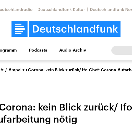
eutschlandradio
Deutschlandfunk Kultur
Deutschlandfunk No
rogramm
Podcasts
Audio-Archiv
Wirtschaft
Wissen
Kultur
Europa
Gesellschaf
/
ft
Ampel zu Corona: kein Blick zurück/ Ifo-Chef: Corona-Aufarb
orona: kein Blick zurück/ If
farbeitung nötig
Nahostkonflikt
Iran
le Beiträge,
Aktuelle Lage und
Aktuelle Lage und