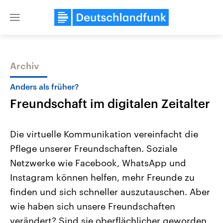
Close
menu
Archiv
Themen
Anders als früher?
Freundschaft im digitalen Zeitalter
Die virtuelle Kommunikation vereinfacht die
Pflege unserer Freundschaften. Soziale
Netzwerke wie Facebook, WhatsApp und
Landtagswahl Sachsen-Anhalt
USA
Instagram können helfen, mehr Freunde zu
2026
Aktuelle Beiträge, Analys
Alle Informationen
finden und sich schneller auszutauschen. Aber
Hintergründe
Sachsen-Anhalt wählt am 6.
Wirtschaftlich und militäri
wie haben sich unsere Freundschaften
September 2026 einen neuen
gehören die Vereinigten S
Landtag. Seit 2021 wird das
den mächtigsten Ländern 
verändert? Sind sie oberflächlicher geworden
Bundesland von einer Koalition aus
mit großem Einfluss auf d