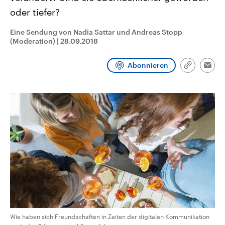
CDU, SPD und FDP regiert.-
aktuelle Weltgeschehen.
oder tiefer?
Umfragen, Prognosen,
Wahlprogramme, aktuelle Berichte
Sendungen
Programm
Podcasts
und Hintergründe zu den Parteien
Eine Sendung von Nadia Sattar und Andreas Stopp
und Kandidaten der anstehenden
(Moderation)
|
28.09.2018
Wahl.
Audio-Archiv
Abonnieren
Link
Emai
kopieren/te
Wie haben sich Freundschaften in Zeiten der digitalen Kommunikation