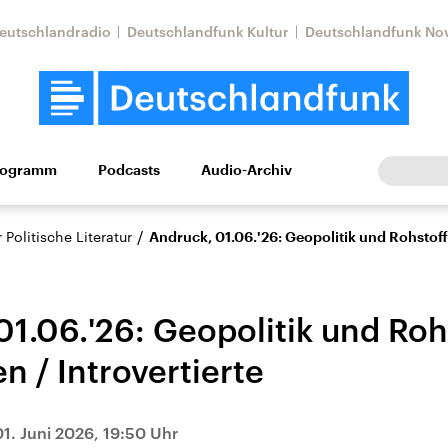
eutschlandradio
Deutschlandfunk Kultur
Deutschlandfunk No
rogramm
Podcasts
Audio-Archiv
Wirtschaft
Wissen
Kultur
Europa
Gesellschaf
/
Politische Literatur
Andruck, 01.06.'26: Geopolitik und Rohstoffe
1.06.'26: Geopolitik und Rohs
n / Introvertierte
Nahostkonflikt
Iran
01. Juni 2026, 19:50 Uhr
le Beiträge,
Aktuelle Lage und
Aktuelle Lage und