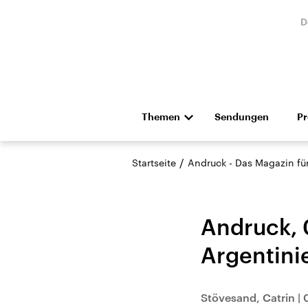
D
Themen
Sendungen
P
Die Nachrichten
Politik
/
Startseite
Andruck - Das Magazin für 
Hörspiel und Feature
Musik
Andruck, 0
Argentinie
Landtagswahl Sachsen-
USA
Stövesand, Catrin
|
Anhalt 2026
Aktuel