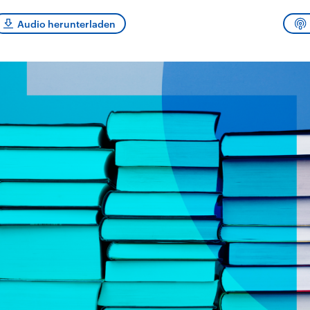
sen und
Hintergründe
Hintergründe
Der Überfall der
Der Iran – seit der
rgründe
Audio herunterladen
haftlich und
palästinensischen
Islamischen Revolu
risch gehören die
Terrororganisation
1979 auch Islamisc
igten Staaten zu
Hamas im Oktober 2023
Republik Iran – ist e
ächtigsten
auf Israel hat in der
von einem
n der Erde, mit
Region wieder die
Religionsführer auto
 Einfluss auf das
Gewalt entfacht. Israel
regierter Staat im 
le Weltgeschehen.
möchte die Hamas
Osten. Eine Feindsc
zerstören. Diese wird wie
zu Israel und zu de
die Hisbollah im Libanon
ist fest in der
vom Iran unterstützt.
Staatsideologie
verankert.