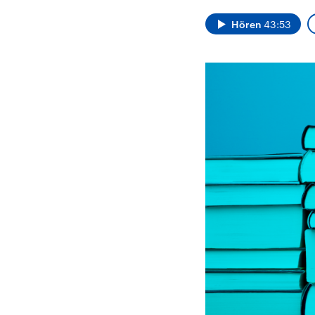
Alle Informationen
Analy
Sachsen-Anhalt wählt
Hinte
Hören
43:53
am 6. September 2026
Wirtsc
einen neuen Landtag.
militä
Seit 2021 wird das
Verein
Bundesland von einer
den m
Koalition aus CDU, SPD
Länder
und FDP regiert.-
großem
Umfragen, Prognosen,
aktuel
Wahlprogramme,
aktuelle Berichte und
Hintergründe zu den
Parteien und Kandidaten
der anstehenden Wahl.