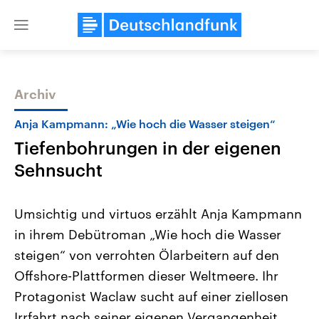
Close
menu
Archiv
Themen
Anja Kampmann: „Wie hoch die Wasser steigen“
Tiefenbohrungen in der eigenen
Sehnsucht
Umsichtig und virtuos erzählt Anja Kampmann
in ihrem Debütroman „Wie hoch die Wasser
USA
Nahostkonflikt
steigen“ von verrohten Ölarbeitern auf den
Aktuelle Beiträge, Analysen und
Aktuelle Lage und Hinter
Der Überfall der palästine
Hintergründe
Offshore-Plattformen dieser Weltmeere. Ihr
Wirtschaftlich und militärisch
Terrororganisation Hamas
gehören die Vereinigten Staaten zu
Oktober 2023 auf Israel ha
Protagonist Waclaw sucht auf einer ziellosen
den mächtigsten Ländern der Erde,
Region wieder die Gewalt 
Irrfahrt nach seiner eigenen Vergangenheit,
mit großem Einfluss auf das
Israel möchte die Hamas z