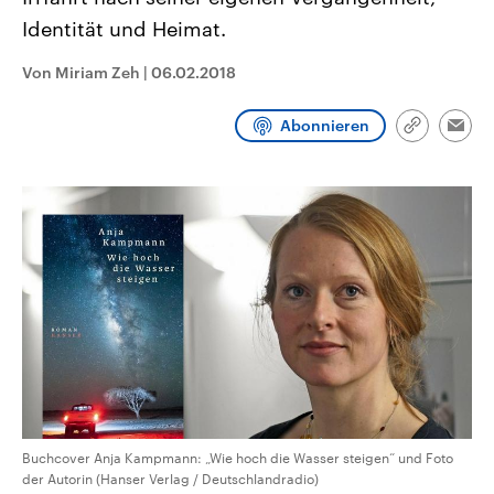
aktuelle Weltgeschehen.
Diese wird wie die Hisboll
Identität und Heimat.
Libanon vom Iran unterstüt
Sendungen
Programm
Podcasts
Von Miriam Zeh
|
06.02.2018
Audio-Archiv
Abonnieren
Link
Emai
kopieren/te
Buchcover Anja Kampmann: „Wie hoch die Wasser steigen“ und Foto
der Autorin (Hanser Verlag / Deutschlandradio)