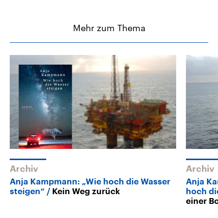
Mehr zum Thema
Archiv
Archiv
Anja Kampmann: „Wie hoch die Wasser
Anja K
steigen“
Kein Weg zurück
hoch di
einer B