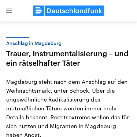
Close
menu
Anschlag in Magdeburg
Themen
Trauer, Instrumentalisierung – und
ein rätselhafter Täter
Magdeburg steht nach dem Anschlag auf den
Weihnachtsmarkt unter Schock. Über die
ungewöhnliche Radikalisierung des
Landtagswahl Sachsen-Anhalt
USA
mutmaßlichen Täters werden immer mehr
2026
Aktuelle Beiträge, Analys
Details bekannt. Rechtsextreme wollen das für
Alle Informationen
Hintergründe
Sachsen-Anhalt wählt am 6.
Wirtschaftlich und militäri
sich nutzen und Migranten in Magdeburg
September 2026 einen neuen
gehören die Vereinigten S
Landtag. Seit 2021 wird das
den mächtigsten Ländern 
haben Angst.
Bundesland von einer Koalition aus
mit großem Einfluss auf d