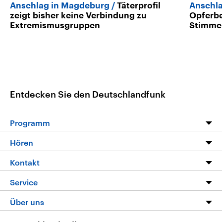
Anschlag in Magdeburg
Täterprofil
Anschl
zeigt bisher keine Verbindung zu
Opferbe
Extremismusgruppen
Stimme 
Entdecken Sie den Deutschlandfunk
Programm
Programm
Hören
Alle Sendungen
Livestream
Kontakt
Die Nachrichten
Audios
Hörerservice
Service
Nachrichtenleicht
Podcasts
Social Media
FAQ
Über uns
Neue Beiträge auf dlf.de
Deutschlandfunk App
Newsletter
Deutschlandradio
Themen-Schwerpunkte