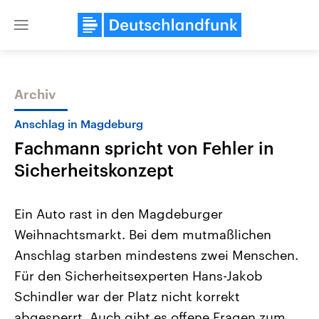
Close
menu
Archiv
Themen
Anschlag in Magdeburg
Fachmann spricht von Fehler in
Sicherheitskonzept
Ein Auto rast in den Magdeburger
Weihnachtsmarkt. Bei dem mutmaßlichen
Landtagswahl Sachsen-Anhalt
USA
Anschlag starben mindestens zwei Menschen.
2026
Aktuelle Beiträge, Analys
Alle Informationen
Hintergründe
Für den Sicherheitsexperten Hans-Jakob
Sachsen-Anhalt wählt am 6.
Wirtschaftlich und militäri
September 2026 einen neuen
gehören die Vereinigten S
Schindler war der Platz nicht korrekt
Landtag. Seit 2021 wird das
den mächtigsten Ländern 
abgesperrt. Auch gibt es offene Fragen zum
Bundesland von einer Koalition aus
mit großem Einfluss auf d