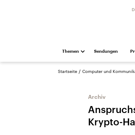
D
Themen
Sendungen
P
Die Nachrichten
Politik
/
Startseite
Computer und Kommunik
Hörspiel und Feature
Musik
Archiv
Anspruchs
Krypto-Ha
Landtagswahl Sachsen-
USA
Anhalt 2026
Aktuel