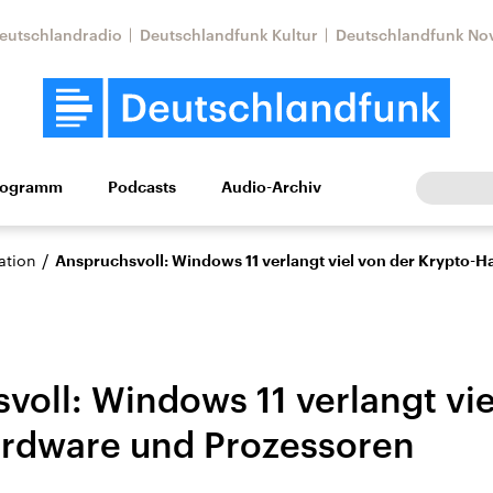
eutschlandradio
Deutschlandfunk Kultur
Deutschlandfunk No
rogramm
Podcasts
Audio-Archiv
Wirtschaft
Wissen
Kultur
Europa
Gesellschaf
/
ation
Anspruchsvoll: Windows 11 verlangt viel von der Krypto-
voll: Windows 11 verlangt vie
rdware und Prozessoren
Nahostkonflikt
Iran
le Beiträge,
Aktuelle Lage und
Aktuelle Lage und