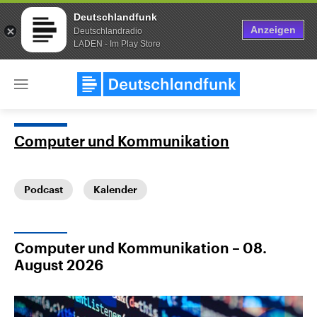
Deutschlandfunk
Anzeigen
Deutschlandradio
LADEN - Im Play Store
Close
menu
Computer und Kommunikation
Themen
Podcast
Kalender
Computer und Kommunikation – 08.
August 2026
Landtagswahl Sachsen-Anhalt
USA