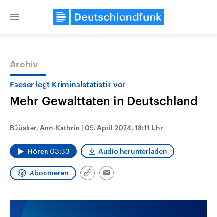
Close
menu
Archiv
Themen
Faeser legt Kriminalstatistik vor
Mehr Gewalttaten in Deutschland
Büüsker, Ann-Kathrin
|
09. April 2024, 18:11 Uhr
Hören
03:33
Audio herunterladen
Landtagswahl Sachsen-Anhalt
USA
Abonnieren
Link
2026
Aktuelle Beiträge, Analys
Email
kopieren/teilen
Alle Informationen
Hintergründe
Sachsen-Anhalt wählt am 6.
Wirtschaftlich und militäri
September 2026 einen neuen
gehören die Vereinigten S
Landtag. Seit 2021 wird das
den mächtigsten Ländern 
Bundesland von einer Koalition aus
mit großem Einfluss auf d