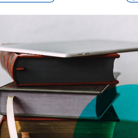
sen und
Hintergründe
Hintergründe
Der Überfall der
Der Iran – seit der
rgründe
haftlich und
palästinensischen
Islamischen Revolu
risch gehören die
Terrororganisation
1979 auch Islamisc
igten Staaten zu
Hamas im Oktober 2023
Republik Iran – ist e
ächtigsten
auf Israel hat in der
von einem
n der Erde, mit
Region wieder die
Religionsführer auto
 Einfluss auf das
Gewalt entfacht. Israel
regierter Staat im 
le Weltgeschehen.
möchte die Hamas
Osten. Eine Feindsc
zerstören. Diese wird wie
zu Israel und zu de
die Hisbollah im Libanon
ist fest in der
vom Iran unterstützt.
Staatsideologie
verankert.