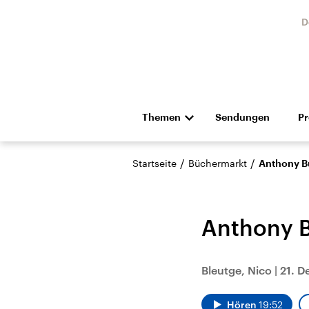
D
Themen
Sendungen
P
Die Nachrichten
Politik
/
/
Startseite
Büchermarkt
Anthony B
Hörspiel und Feature
Musik
Anthony B
Bleutge, Nico
|
21. D
Landtagswahl Sachsen-
USA
Anhalt 2026
Aktuel
Hören
19:52