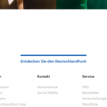
Entdecken Sie den Deutschlandfunk
n
Kontakt
Service
tream
Hörerservice
FAQ
os
Social Media
Newsletter
asts
Veranstaltunge
schlandfunk App
Musikliste