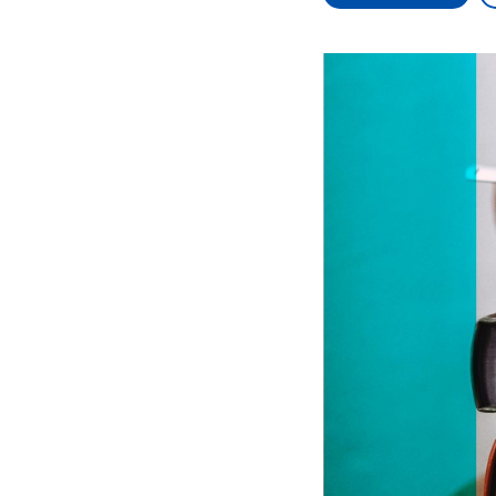
Alle Informationen
Analy
Sachsen-Anhalt wählt
Hinte
am 6. September 2026
Wirtsc
einen neuen Landtag.
militä
Seit 2021 wird das
Verein
Bundesland von einer
den m
Koalition aus CDU, SPD
Länder
und FDP regiert.-
großem
Umfragen, Prognosen,
aktuel
Wahlprogramme,
aktuelle Berichte und
Hintergründe zu den
Parteien und Kandidaten
der anstehenden Wahl.