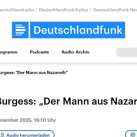
eutschlandradio
Deutschlandfunk Kultur
Deutschlandfunk No
rogramm
Podcasts
Audio-Archiv
Wirtschaft
Wissen
Kultur
Europa
Gesellschaf
urgess: "Der Mann aus Nazareth"
urgess: „Der Mann aus Nazar
ezember 2025, 16:10 Uhr
Nahostkonflikt
Iran
le Beiträge,
Aktuelle Lage und
Aktuelle Lage und
Audio herunterladen