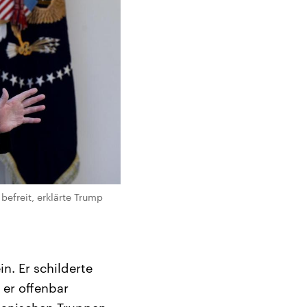
befreit, erklärte Trump
n. Er schilderte
s er offenbar