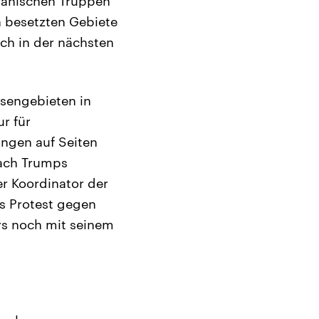
kanischen Truppen
n besetzten Gebiete
och in der nächsten
sengebieten in
r für
ngen auf Seiten
 nach Trumps
r Koordinator der
us Protest gegen
ärs noch mit seinem