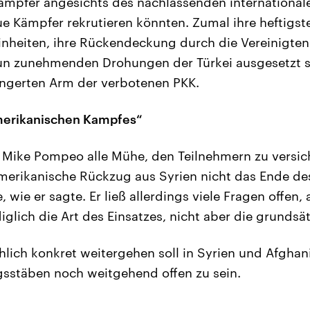
ämpfer angesichts des nachlassenden international
ue Kämpfer rekrutieren könnten. Zumal ihre heftigst
nheiten, ihre Rückendeckung durch die Vereinigten
un zunehmenden Drohungen der Türkei ausgesetzt s
ängerten Arm der verbotenen PKK.
merikanischen Kampfes“
e Mike Pompeo alle Mühe, den Teilnehmern zu versic
merikanische Rückzug aus Syrien nicht das Ende de
wie er sagte. Er ließ allerdings viele Fragen offen, al
iglich die Art des Einsatzes, nicht aber die grundsät
chlich konkret weitergehen soll in Syrien und Afghan
sstäben noch weitgehend offen zu sein.