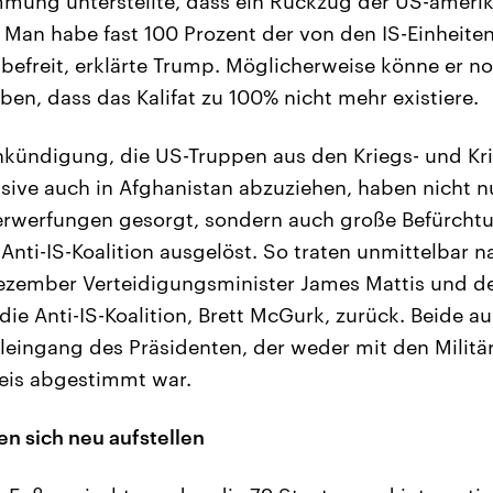
mmung unterstellte, dass ein Rückzug der US-ameri
i. Man habe fast 100 Prozent der von den IS-Einheite
k befreit, erklärte Trump. Möglicherweise könne er n
n, dass das Kalifat zu 100% nicht mehr existiere.
kündigung, die US-Truppen aus den Kriegs- und Kri
sive auch in Afghanistan abzuziehen, haben nicht nu
erwerfungen gesorgt, sondern auch große Befürchtu
 Anti-IS-Koalition ausgelöst. So traten unmittelbar
zember Verteidigungsminister James Mattis und de
die Anti-IS-Koalition, Brett McGurk, zurück. Beide a
lleingang des Präsidenten, der weder mit den Milit
eis abgestimmt war.
n sich neu aufstellen