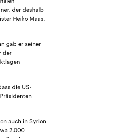
onalen
iner, der deshalb
ster Heiko Maas,
n gab er seiner
r der
iktlagen
dass die US-
 Präsidenten
en auch in Syrien
twa 2.000