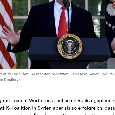
ent der von den IS-Einheiten besetzten Gebiete in Syrien und Irak 
ier Douliery)
g mit keinem Wort erneut auf seine Rückzugspläne ei
ti-IS-Koalition in Syrien aber als so erfolgreich, das