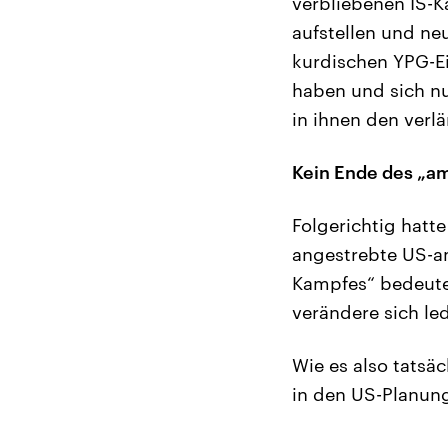
verbliebenen IS-K
aufstellen und ne
kurdischen YPG-Ei
haben und sich n
in ihnen den verl
Kein Ende des „a
Folgerichtig hatt
angestrebte US-a
Kampfes“ bedeute, 
verändere sich led
Wie es also tatsä
in den US-Planung