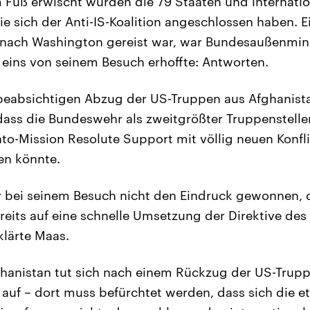
 Fuß erwischt wurden die 79 Staaten und internati
ie sich der Anti-IS-Koalition angeschlossen haben. E
 nach Washington gereist war, war Bundesaußenmini
m eins von seinem Besuch erhoffte: Antworten.
 beabsichtigen Abzug der US-Truppen aus Afghanista
ass die Bundeswehr als zweitgrößter Truppenstelle
ato-Mission Resolute Support mit völlig neuen Konfl
en könnte.
r bei seinem Besuch nicht den Eindruck gewonnen, 
reits auf eine schnelle Umsetzung der Direktive des
rklärte Maas.
ghanistan tut sich nach einem Rückzug der US-Trupp
uf – dort muss befürchtet werden, dass sich die e