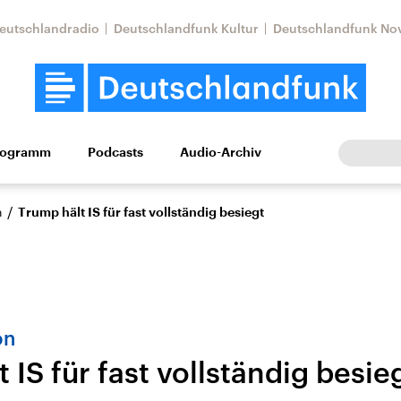
eutschlandradio
Deutschlandfunk Kultur
Deutschlandfunk No
rogramm
Podcasts
Audio-Archiv
Wirtschaft
Wissen
Kultur
Europa
Gesellschaf
/
n
Trump hält IS für fast vollständig besiegt
on
 IS für fast vollständig besie
Nahostkonflikt
Iran
le Beiträge,
Aktuelle Lage und
Aktuelle Lage und