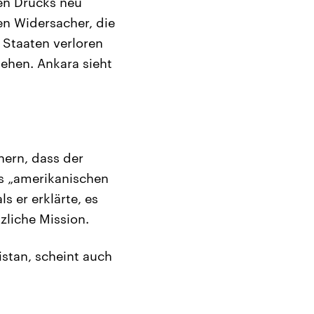
en Drucks neu
en Widersacher, die
 Staaten verloren
ehen. Ankara sieht
hern, dass der
s „amerikanischen
s er erklärte, es
zliche Mission.
istan, scheint auch