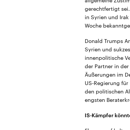
allgemeine Zusti
gerechtfertigt se
in Syrien und Ira
Woche bekanntgebe
Donald Trumps An
Syrien und sukzes
innenpolitische V
der Partner in der
Äußerungen im De
US-Regierung für 
den politischen A
engsten Beraterkr
IS-Kämpfer könnte