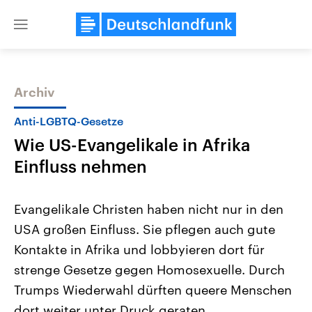
Close
menu
Archiv
Themen
Anti-LGBTQ-Gesetze
Wie US-Evangelikale in Afrika
Einfluss nehmen
Evangelikale Christen haben nicht nur in den
USA großen Einfluss. Sie pflegen auch gute
Landtagswahl Sachsen-Anhalt
USA
Kontakte in Afrika und lobbyieren dort für
2026
Aktuelle Beiträge, Analys
Alle Informationen
Hintergründe
strenge Gesetze gegen Homosexuelle. Durch
Sachsen-Anhalt wählt am 6.
Wirtschaftlich und militäri
September 2026 einen neuen
gehören die Vereinigten S
Trumps Wiederwahl dürften queere Menschen
Landtag. Seit 2021 wird das
den mächtigsten Ländern 
dort weiter unter Druck geraten.
Bundesland von einer Koalition aus
mit großem Einfluss auf d