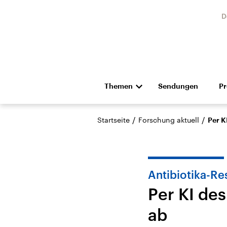
D
Themen
Sendungen
P
Die Nachrichten
Politik
/
/
Startseite
Forschung aktuell
Per K
Hörspiel und Feature
Musik
Antibiotika-Re
Per KI de
ab
USA
Nahos
Aktuelle Beiträge,
Aktue