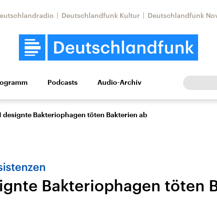
eutschlandradio
Deutschlandfunk Kultur
Deutschlandfunk No
rogramm
Podcasts
Audio-Archiv
Wirtschaft
Wissen
Kultur
Europa
Gesellschaf
I designte Bakteriophagen töten Bakterien ab
sistenzen
signte Bakteriophagen töten 
tkonflikt
Iran
Faktenchecks
In unseren Faktenc
lle Lage und
Aktuelle Lage und