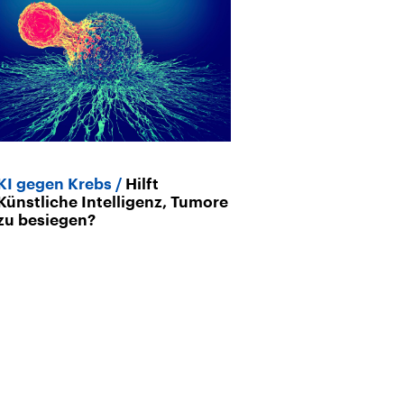
KI gegen Krebs
Hilft
KI im Operati
Künstliche Intelligenz, Tumore
Künstliche Int
zu besiegen?
Chirurgen unt