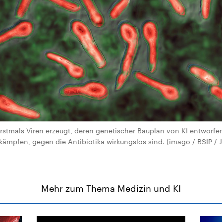
rstmals Viren erzeugt, deren genetischer Bauplan von KI entworfen
ekämpfen, gegen die Antibiotika wirkungslos sind. (imago / BSIP / 
Mehr zum Thema Medizin und KI