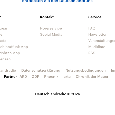
Entdecken Sie den Deutschlandfunk
n
Kontakt
Service
tream
Hörerservice
FAQ
os
Social Media
Newsletter
asts
Veranstaltunge
schlandfunk App
Musikliste
richten App
RSS
uenzen
landradio
Datenschutzerklärung
Nutzungsbedingungen
I
Partner
ARD
ZDF
Phoenix
arte
Chronik der Mauer
Deutschlandradio © 2026